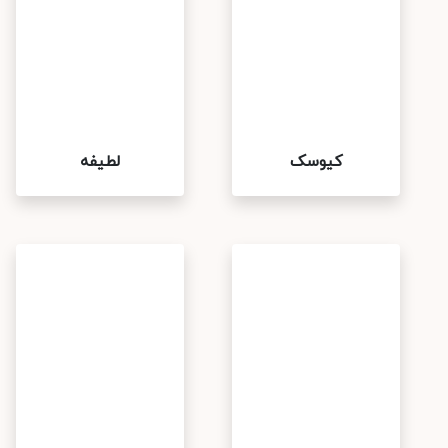
کیوسک
لطیفه