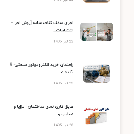
اجرای سقف کناف ساده [روش اجرا +
اشتباهات...
22 تیر 1405
راهنمای خرید الکتروموتور صنعتی؛ 9
نکته م...
25 تیر 1405
عایق کاری نمای ساختمان | مزایا و
معایب و...
28 تیر 1405