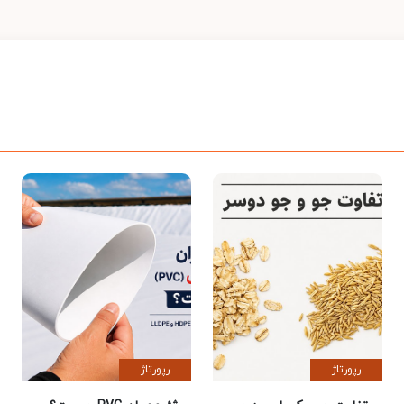
رپورتاژ
رپورتاژ