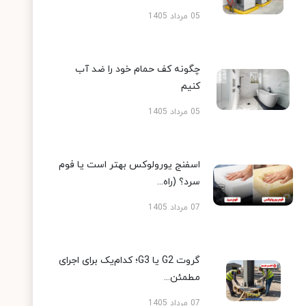
05 مرداد 1405
چگونه کف حمام خود را ضد آب
کنیم
05 مرداد 1405
اسفنج یورولوکس بهتر است یا فوم
سرد؟ (راه...
07 مرداد 1405
گروت G2 یا G3؛ کدام‌یک برای اجرای
مطمئن...
07 مرداد 1405