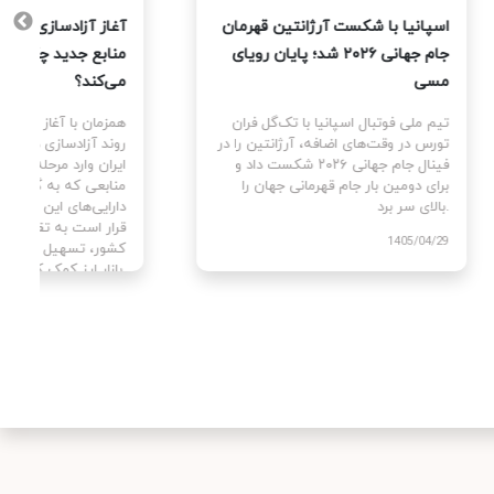
یت
اسپانیا با شکست آرژانتین قهرمان
آغاز آزا
جام جهانی ۲۰۲۶ شد؛ پایان رویای
منابع ج
مسی
می‌کند؟
ای
تیم ملی فوتبال اسپانیا با تک‌گل فران
همزمان با
سط
تورس در وقت‌های اضافه، آرژانتین را در
روند آزا
ن با
فینال جام جهانی ۲۰۲۶ شکست داد و
ایران وا
برای دومین بار جام قهرمانی جهان را
منابعی ک
بالای سر برد.
دارایی‌ه
قرار است
1405/04/29
کشور، تس
بازار ارز کمک کنند.
405/04/02