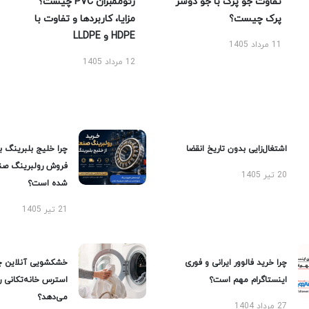
تفاوت جو پرک با جو دوسر
ژئوممبران PVC چیست؟
پرک چیست؟
مزایا، کاربردها و تفاوت با
HDPE و LLDPE
11 مرداد 1405
12 مرداد 1405
اشتغال‌زایی بدون تاریخ انقضا
چرا خلیج بلبرینگ ب
فروش رولبرینگ صن
20 تیر 1405
شده است؟
21 تیر 1405
چرا خرید فالوور ایرانی و فوری
خشکشویی آنلاین چ
اینستاگرام مهم است؟
استرس خانه‌تکانی 
می‌دهد؟
27 مرداد 1404