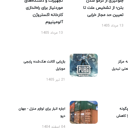
جلوگیری از کرمو شدن
تجهیزات و دستگاه‌های
بتن؛ از تشخیص علت تا
موردنیاز برای راه‌اندازی
تعیین حد مجاز خرابی
کارخانه اکستروژن
آلومینیوم
13 مرداد 1405
13 مرداد 1405
ه مرکز
بازیابی اکانت هک‌شده پابجی
عتی تبدیل
موبایل
21 تیر 1405
گونه
اجاره انبار برای لوازم منزل - جهان
را کاهش
دپو
04 اسفند 1404