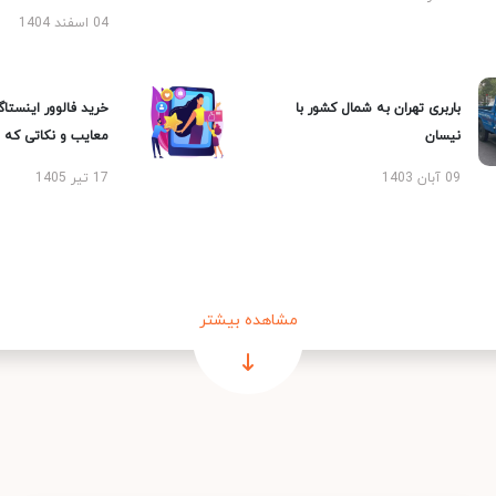
04 اسفند 1404
باربری تهران به شمال کشور با
خرید فالوور اینستاگر
نیسان
معایب و نکاتی که با
09 آبان 1403
17 تیر 1405
مشاهده بیشتر