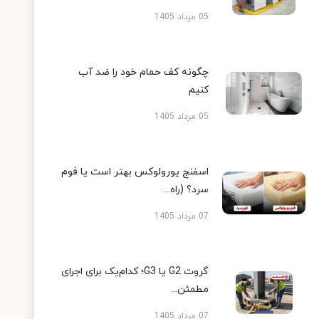
05 مرداد 1405
چگونه کف حمام خود را ضد آب
کنیم
05 مرداد 1405
اسفنج یورولوکس بهتر است یا فوم
سرد؟ (راه...
07 مرداد 1405
گروت G2 یا G3؛ کدام‌یک برای اجرای
مطمئن...
07 مرداد 1405