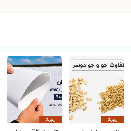
رپورتاژ
رپورتاژ