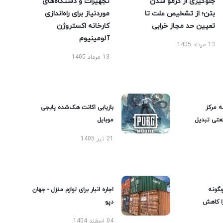
جلوگیری از کرمو شدن
تجهیزات و دستگاه‌های
بتن؛ از تشخیص علت تا
موردنیاز برای راه‌اندازی
تعیین حد مجاز خرابی
کارخانه اکستروژن
آلومینیوم
13 مرداد 1405
13 مرداد 1405
ه مرکز
بازیابی اکانت هک‌شده پابجی
عتی تبدیل
موبایل
21 تیر 1405
گونه
اجاره انبار برای لوازم منزل - جهان
را کاهش
دپو
04 اسفند 1404