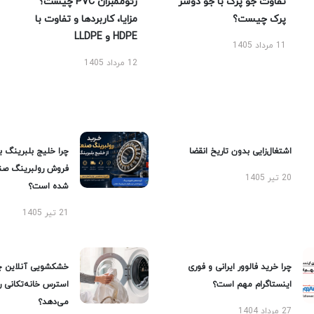
تفاوت جو پرک با جو دوسر
ژئوممبران PVC چیست؟
پرک چیست؟
مزایا، کاربردها و تفاوت با
HDPE و LLDPE
11 مرداد 1405
12 مرداد 1405
اشتغال‌زایی بدون تاریخ انقضا
چرا خلیج بلبرینگ ب
فروش رولبرینگ صن
20 تیر 1405
شده است؟
21 تیر 1405
چرا خرید فالوور ایرانی و فوری
خشکشویی آنلاین چ
اینستاگرام مهم است؟
استرس خانه‌تکانی 
می‌دهد؟
27 مرداد 1404