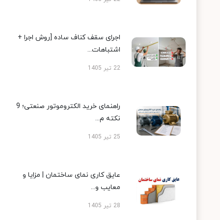
اجرای سقف کناف ساده [روش اجرا +
اشتباهات...
22 تیر 1405
راهنمای خرید الکتروموتور صنعتی؛ 9
نکته م...
25 تیر 1405
عایق کاری نمای ساختمان | مزایا و
معایب و...
28 تیر 1405