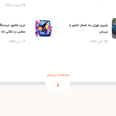
04 اسفند 1404
باربری تهران به شمال کشور با
خرید فالوور اینستاگر
نیسان
معایب و نکاتی که با
09 آبان 1403
17 تیر 1405
مشاهده بیشتر