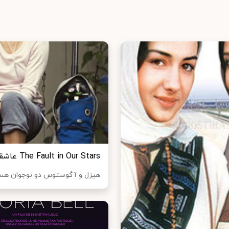
The Fault in Our Stars عاشقانه ای تراژدی درباره ی دو جوان مبتلا به بیماری سرطان
هیزل و آگوستوس دو نوجوان هستند 