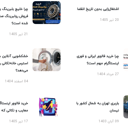
اشتغال‌زایی بدون تاریخ انقضا
چرا خلیج بلبرینگ ب
فروش رولبرینگ صن
20 تیر 1405
شده است؟
21 تیر 1405
چرا خرید فالوور ایرانی و فوری
خشکشویی آنلاین چ
اینستاگرام مهم است؟
استرس خانه‌تکانی 
می‌دهد؟
27 مرداد 1404
04 اسفند 1404
باربری تهران به شمال کشور با
خرید فالوور اینستاگر
نیسان
معایب و نکاتی که با
09 آبان 1403
17 تیر 1405