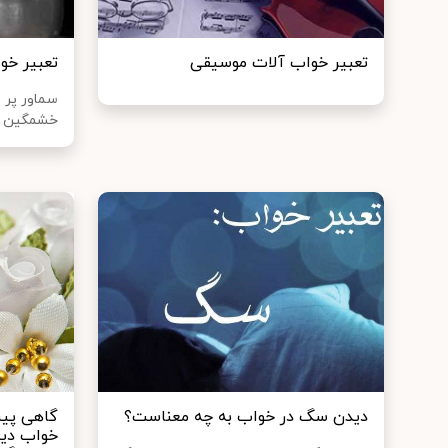
تعبير خواب آلات موسیقی
تعبیر خ
سماور پر 
خشمگین ا
دیدن سگ در خواب به چه معناست؟
گاهی پیش
خواب دید