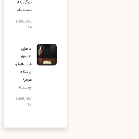
بزرگی را از
دست داد
1405/05/
14
ماجرای
«توافق
قریب‌الوقو
ع تنگه
هرمز»
چیست؟
1405/05/
13