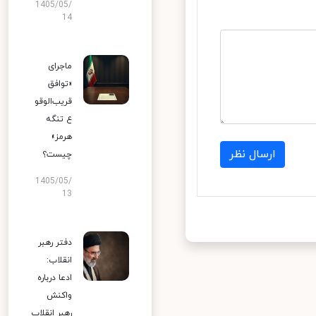
1405/05/
14
ماجرای
«توافق
قریب‌الوقو
ع تنگه
هرمز»
ارسال نظر
چیست؟
1405/05/
13
دفتر رهبر
انقلاب:
ادعا درباره
واکنش
رهبر انقلاب