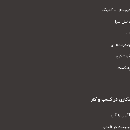
یتال مارکتینگ
نش سرا
ار
رسانه ای
دشگری
دکست
ری در کسب و کار
ی رایگان
یغات در آفتاب