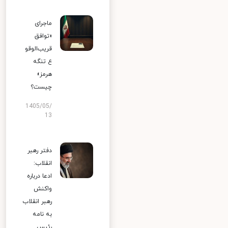
ماجرای
«توافق
قریب‌الوقو
ع تنگه
هرمز»
چیست؟
1405/05/
13
دفتر رهبر
انقلاب:
ادعا درباره
واکنش
رهبر انقلاب
به نامه
رئیس