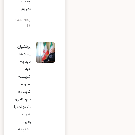
وحدت
نداریم
1405/05/
18
پزشکیان:
پست‌ها
باید به
افراد
شایسته
سپرده
شود، نه
هم‌جناحی‌ه
ا / دولت با
شهادت
رهبر،
پشتوانه