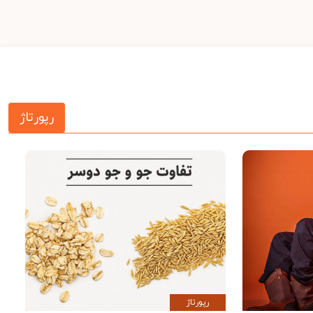
رپورتاژ
رپورتاژ