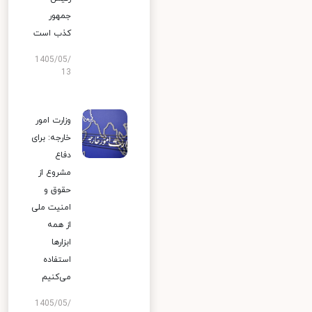
جمهور
کذب است
1405/05/
13
وزارت امور
خارجه: برای
دفاع
مشروع از
حقوق و
امنیت ملی
از همه
ابزارها
استفاده
می‌کنیم
1405/05/