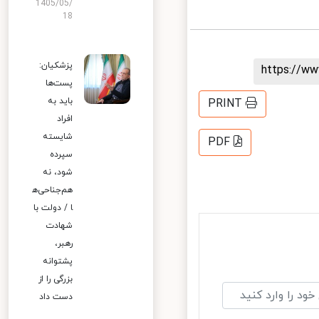
1405/05/
18
پزشکیان:
https://
پست‌ها
باید به
PRINT
افراد
شایسته
PDF
سپرده
شود، نه
هم‌جناحی‌ه
ا / دولت با
شهادت
رهبر،
پشتوانه
بزرگی را از
دست داد