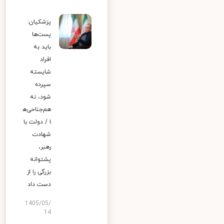
پزشکیان:
پست‌ها
باید به
افراد
شایسته
سپرده
شود، نه
هم‌جناحی‌ه
ا / دولت با
شهادت
رهبر،
پشتوانه
بزرگی را از
دست داد
1405/05/
14