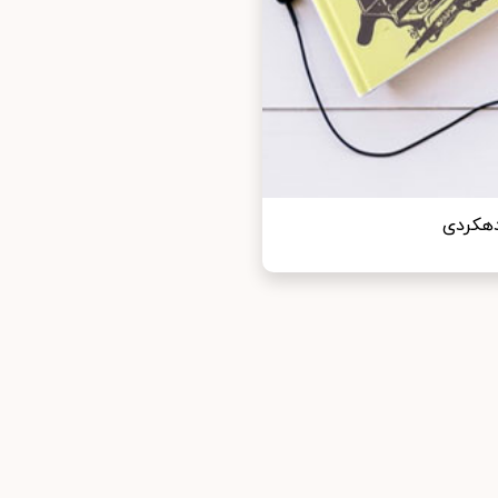
دهکردی