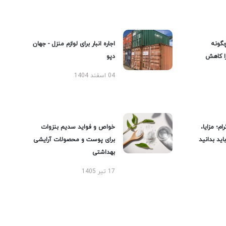
گونه
اجاره انبار برای لوازم منزل - جهان
را کاهش
دپو
04 اسفند 1404
ام؛ مزایا،
خواص و فواید سدیم بنزوات
ید بدانید
برای پوست و محصولات آرایشی
بهداشتی
17 تیر 1405