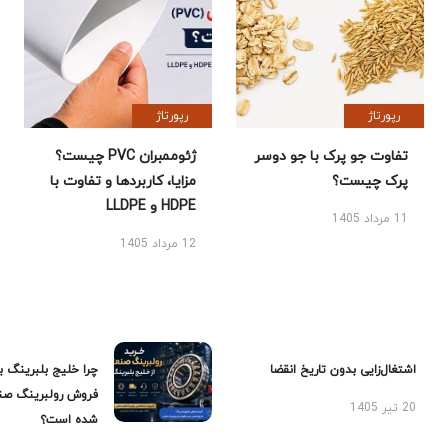
رپورتاژ
رپورتاژ
تفاوت جو پرک با جو دوسر
ژئوممبران PVC چیست؟
پرک چیست؟
مزایا، کاربردها و تفاوت با
HDPE و LLDPE
11 مرداد 1405
12 مرداد 1405
اشتغال‌زایی بدون تاریخ انقضا
چرا خلیج بلبرینگ ب
فروش رولبرینگ صن
20 تیر 1405
شده است؟