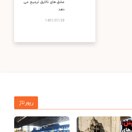
عشق های نالایق ترجیح می
دهد
1401/07/28
رپورتاژ