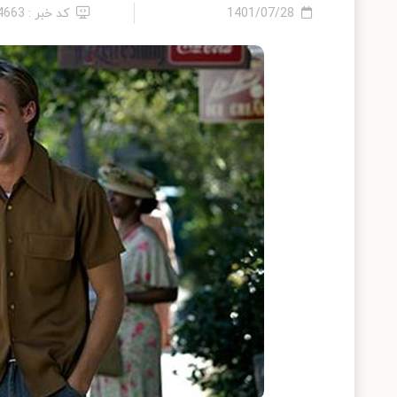
1401/07/28
کد خبر : 14663