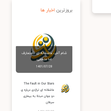
بروزترین
اخبار ها
شام آخر، عاشقانه ای نامتعارف
اما منطقی
1401/07/28
The Fault in Our Stars
عاشقانه ای تراژدی درباره ی
دو جوان مبتلا به بیماری
سرطان