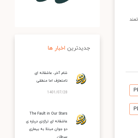
مند
جدیدترین
اخبار ها
شام آخر، عاشقانه ای
نامتعارف اما منطقی
P
1401/07/28
P
The Fault in Our Stars
عاشقانه ای تراژدی درباره ی
دو جوان مبتلا به بیماری
سرطان