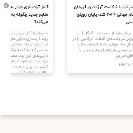
یت
اسپانیا با شکست آرژانتین قهرمان
آغاز آزا
جام جهانی ۲۰۲۶ شد؛ پایان رویای
منابع ج
مسی
می‌کند؟
ای
تیم ملی فوتبال اسپانیا با تک‌گل فران
همزمان با
سط
تورس در وقت‌های اضافه، آرژانتین را در
روند آزا
ن با
فینال جام جهانی ۲۰۲۶ شکست داد و
ایران وا
برای دومین بار جام قهرمانی جهان را
منابعی ک
بالای سر برد.
دارایی‌ه
قرار است
1405/04/29
کشور، تس
بازار ارز کمک کنند.
405/04/02