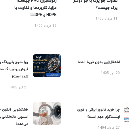
تفاوت جو پرک با جو دوسر
ژئوممبران PVC چیست؟
پرک چیست؟
مزایا، کاربردها و تفاوت با
HDPE و LLDPE
11 مرداد 1405
12 مرداد 1405
اشتغال‌زایی بدون تاریخ انقضا
چرا خلیج بلبرینگ ب
فروش رولبرینگ صن
20 تیر 1405
شده است؟
21 تیر 1405
چرا خرید فالوور ایرانی و فوری
خشکشویی آنلاین چ
اینستاگرام مهم است؟
استرس خانه‌تکانی 
می‌دهد؟
27 مرداد 1404