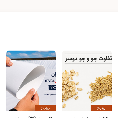
رپورتاژ
رپورتاژ