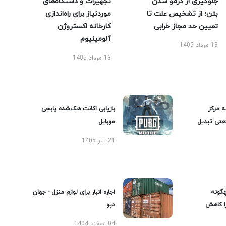
جلوگیری از کرمو شدن
تجهیزات و دستگاه‌های
بتن؛ از تشخیص علت تا
موردنیاز برای راه‌اندازی
تعیین حد مجاز خرابی
کارخانه اکستروژن
آلومینیوم
13 مرداد 1405
13 مرداد 1405
ه مرکز
بازیابی اکانت هک‌شده پابجی
عتی تبدیل
موبایل
21 تیر 1405
گونه
اجاره انبار برای لوازم منزل - جهان
را کاهش
دپو
04 اسفند 1404