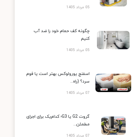
05 مرداد 1405
چگونه کف حمام خود را ضد آب
کنیم
05 مرداد 1405
اسفنج یورولوکس بهتر است یا فوم
سرد؟ (راه...
07 مرداد 1405
گروت G2 یا G3؛ کدام‌یک برای اجرای
مطمئن...
07 مرداد 1405