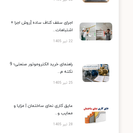
اجرای سقف کناف ساده [روش اجرا +
اشتباهات...
22 تیر 1405
راهنمای خرید الکتروموتور صنعتی؛ 9
نکته م...
25 تیر 1405
عایق کاری نمای ساختمان | مزایا و
معایب و...
28 تیر 1405