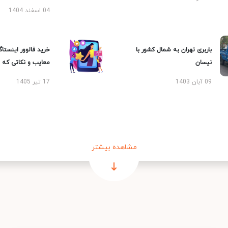
04 اسفند 1404
باربری تهران به شمال کشور با
خرید فالوور اینستاگر
نیسان
معایب و نکاتی که با
09 آبان 1403
17 تیر 1405
مشاهده بیشتر