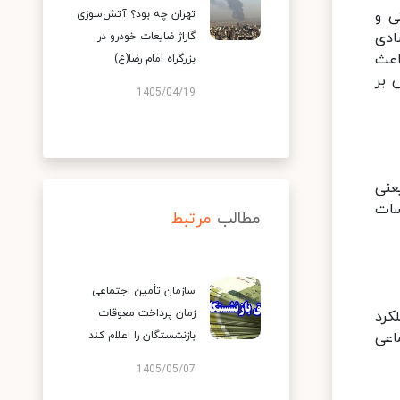
ی و
تهران چه بود؟ آتش‌سوزی
ادی
گاراژ ضایعات خودرو در
اعث
بزرگراه امام رضا(ع)
 بر
1405/04/19
عنی
سات
مطالب
مرتبط
سازمان تأمین اجتماعی
زمان پرداخت معوقات
کرد
اعی
بازنشستگان را اعلام کند
1405/05/07