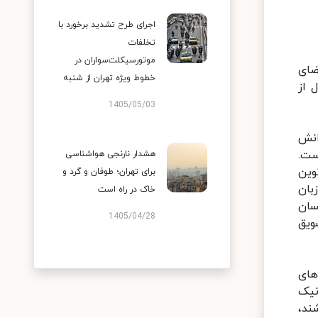
اجرای طرح تشدید برخورد با
تخلفات
موتورسیکلت‌سواران در
ضای
خطوط ویژه تهران از شنبه
 از
1405/05/03
انش
ست.
هشدار نارنجی هواشناسی
وین
برای تهران؛ طوفان و گرد و
بان
خاک در راه است
سان
1405/04/28
ویق
های
نیک
ند،