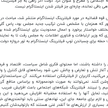
 اجتماعی را مطرح و عنوان کرد: دولت اگر راهی به جز فیلترینگ د
راهی باقی نمانده، چاره‌ای جز فیلتر شدن اینستاگرام نیست.
 ۴۰۰ طلبه ایرانی به رئیس قوه قضائیه در مورد فیلترینگ اینستاگرام منتشر شد، مباحث د
مذکور که همزمان با مشخص شدن ترکیب جدید مجلس بود، پاس گلی
 مختلف خواستار برخورد و اعمال محدودیت برای اینستاگرام شده بود
ی که وزیر ارتباطات و فناوری اطلاعات به مجلس رفت تا به نمایند
 حمله برای چسباندن توپ فیلترینگ اینستاگرام به تور دروازه دولت.
 را داشته باشند، اما محتوای فکری شامل سیاست، اقتصاد و فر
آغاز تنش و تعارض و چالش. نمی شود رسانه‌های قابل کنترل را وار
تر می‌کنید، کاربران از فیلترشکن استفاده می‌کنند. آن سیاستمدارانی
وشن کنند. نمی‌توانند به صورت خودمحورانه و براساس منافع گر
یم را نبینند. فیلترینگ شبکه‌های اجتماعی باعث افزایش ضریب ن
ید، تمایل آنها را به استفاده مخفیانه افزایش می‌دهید و این ی
لازم برای جامعه. جای این، نهادهای سنتی باید توانمندی‌های خود
. بسیاری از ارزش‌های ما آنقدر غنی هستند که بازتولیدشان کنیم، 