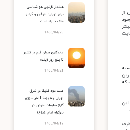
هشدار نارنجی هواشناسی
 از
برای تهران؛ طوفان و گرد و
سود
خاک در راه است
، بیش از ۱۰ سال پیش فیلتر
ایت
1405/04/28
ماندگاری هوای گرم در کشور
تا پنج روز آینده
سته
1405/04/21
رین
بکه
علت دود غلیظ در شرق
تهران چه بود؟ آتش‌سوزی
این
گاراژ ضایعات خودرو در
بزرگراه امام رضا(ع)
 طرف
1405/04/19