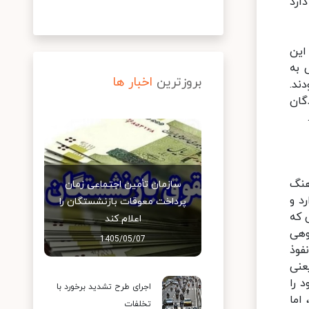
ارد
ر این
 به
بروزترین
اخبار ها
ند.
گان
هنگ
سازمان تأمین اجتماعی زمان
د و
پرداخت معوقات بازنشستگان را
 که
اعلام کند
وهی
1405/05/07
فوذ
عنی
 را
اجرای طرح تشدید برخورد با
اما
تخلفات