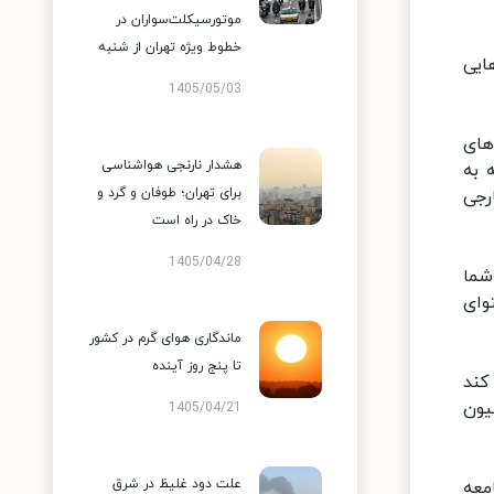
موتورسیکلت‌سواران در
خطوط ویژه تهران از شنبه
ایی
1405/05/03
های
هشدار نارنجی هواشناسی
 به
برای تهران؛ طوفان و گرد و
رجی
خاک در راه است
1405/04/28
شما
وای
ماندگاری هوای گرم در کشور
تا پنج روز آینده
کند
یون
1405/04/21
علت دود غلیظ در شرق
معه