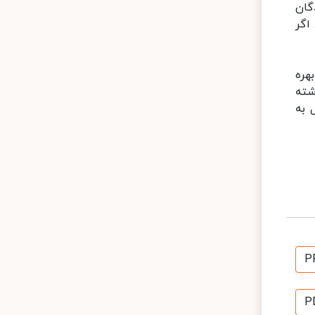
گان
اگر
هره
شته
 به
P
P