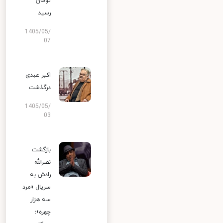
تومان
رسید
1405/05/
07
اکبر عبدی
درگذشت
1405/05/
03
بازگشت
نصرالله
رادش به
سریال «مرد
سه هزار
چهره»؛