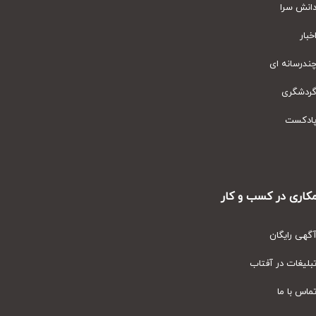
نش سرا
ار
رسانه ای
دشگری
دکست
ری در کسب و کار
ی رایگان
یغات در آفتاب
س با ما