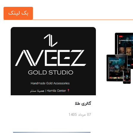
بک لینک
گالری طلا
07 مرداد 1405