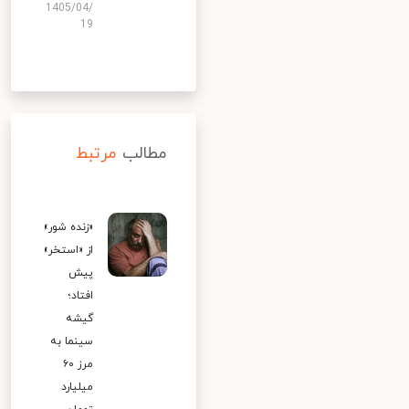
1405/04/
19
مطالب
مرتبط
«زنده شور»
از «استخر»
پیش
افتاد؛
گیشه
سینما به
مرز ۶۰
میلیارد