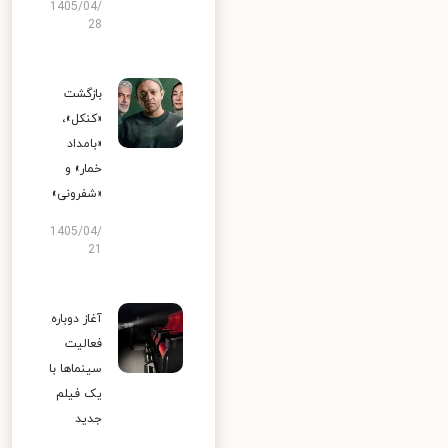
1405/04/
28
بازگشت
«کنکل»،
«بامداد
خمار» و
«شفرونی»
1405/04/
21
آغاز دوباره
فعالیت
سینماها با
یک فیلم
جدید