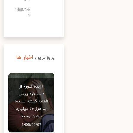
1405/04/
19
بروزترین
اخبار ها
«زنده شور» از
«استخر» پیش
افتاد؛ گیشه سینما
به مرز ۶۰ میلیارد
تومان رسید
1405/05/07