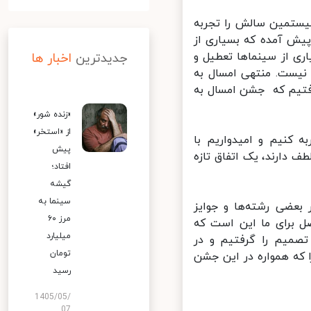
ستمین سالش را تجربه
لی که اتفاقات مختلفی در کشور از جمله شیوع بیماری کووید ۱۹ پیش آمده که بسیاری از
ی از سینماها تعطیل و
جدیدترین
اخبار ها
نیست. منتهی امسال به
فتیم که جشن امسال به
«زنده شور»
از «استخر»
 کنیم و امیدواریم با
پیش
ارند، یک اتفاق تازه
افتاد؛
گیشه
سینما به
عضی رشته‌ها و جوایز
مرز ۶۰
 برای ما این است که
میلیارد
صمیم را گرفتیم و در
تومان
ه همواره در این جشن
رسید
1405/05/
07