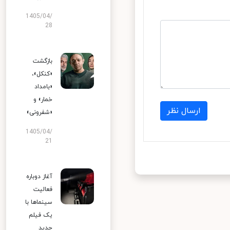
1405/04/
28
بازگشت
«کنکل»،
«بامداد
خمار» و
ارسال نظر
«شفرونی»
1405/04/
21
آغاز دوباره
فعالیت
سینماها با
یک فیلم
جدید