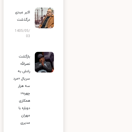
اکبر عبدی
درگذشت
1405/05/
03
بازگشت
نصرالله
رادش به
سریال «مرد
سه هزار
چهره»؛
همکاری
دوباره با
مهران
مدیری