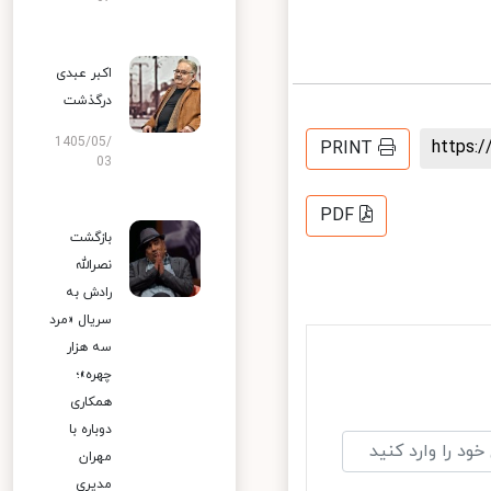
اکبر عبدی
درگذشت
1405/05/
https
PRINT
03
PDF
بازگشت
نصرالله
رادش به
سریال «مرد
سه هزار
چهره»؛
همکاری
دوباره با
مهران
مدیری