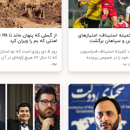
کمیته استیناف؛ امتیازهای
از گسلی
س و سپاهان برگشت
لعنتی که بم را ویران کرد
ت: کمیته استیناف فدراسیون
روز ۵ دی روزی است که بم استا
ی خود را در خصوص پرونده
که تا سال ۸۲ هیچ زلزله‌ای در
 پ...
بود...