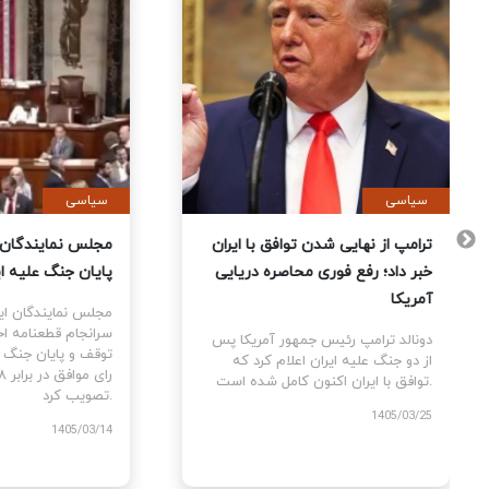
سیاسی
سیاس
 آمریکا
ترامپ از نهایی شدن توافق با ایران
مجلس 
تمام
خبر داد؛ رفع فوری محاصره دریایی
پایان
 کردند
آمریکا
مجلس 
سرانج
 پس از
دونالد ترامپ رئیس جمهور آمریکا پس
مه بین
از دو جنگ علیه ایران اعلام کرد که
توافق با ایران اکنون کامل شده است.
تصویب کرد.
1405/03/25
/03/14