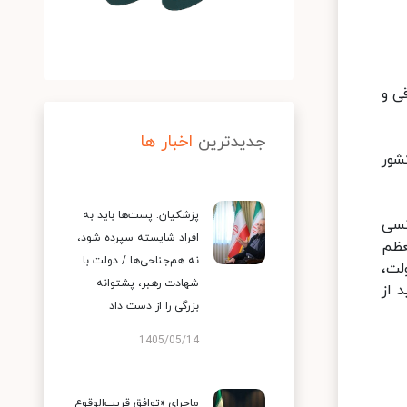
یز از بداخلاقی و
جدیدترین
اخبار ها
شور
پزشکیان: پست‌ها باید به
نسی
افراد شایسته سپرده شود،
عظم
نه هم‌جناحی‌ها / دولت با
لت،
شهادت رهبر، پشتوانه
 از
بزرگی را از دست داد
1405/05/14
ماجرای «توافق قریب‌الوقوع