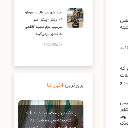
احراز شهادت خلبان سوخو
جلس
۲۴ ارتش؛ پیکر امیر
شته
سرتیپ دوم مجید کاظمی
به کشور بازمی‌گردد
1405/05/07
ئید
 که
لات
م و
بروزترین
اخبار ها
۱ رئیس کمیسیون مجلس به رئیس‌جمهور عنوان کرد: در نامه‌ای که ۱۲ رئیس
اور
پزشکیان: پست‌ها باید به افراد
ود.
شایسته سپرده شود، نه
کمک
هم‌جناحی‌ها / دولت با شهادت