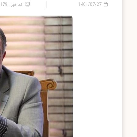
1401/07/27
کد خبر : 1179