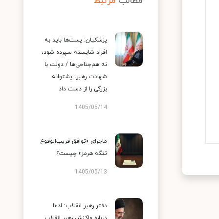
مطالب
مرتبط
پزشکیان: پست‌ها باید به
افراد شایسته سپرده شود،
نه هم‌جناحی‌ها / دولت با
شهادت رهبر، پشتوانه
بزرگی را از دست داد
1405/05/14
ماجرای «توافق قریب‌الوقوع
تنگه هرمز» چیست؟
1405/05/13
دفتر رهبر انقلاب: ادعا
درباره واکنش رهبر انقلاب