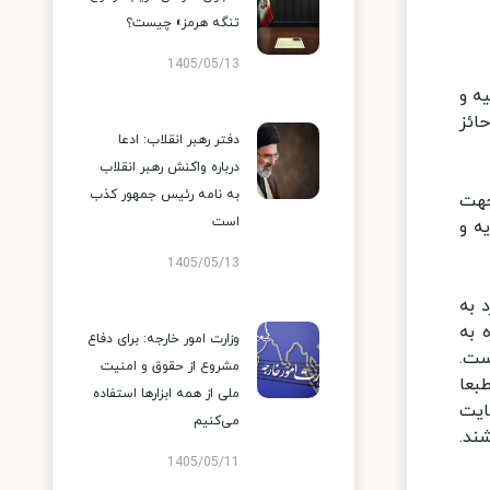
تنگه هرمز» چیست؟
1405/05/13
ه و
ائز
دفتر رهبر انقلاب: ادعا
درباره واکنش رهبر انقلاب
به نامه رئیس جمهور کذب
جهت
است
‌ و
1405/05/13
 به
 به
وزارت امور خارجه: برای دفاع
ست.
مشروع از حقوق و امنیت
بعا
ملی از همه ابزارها استفاده
عایت
می‌کنیم
ند.
1405/05/11