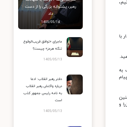
یم،
رهبر، پشتوانه بزرگی را از دست
داد
1405/05/14
 با
ماجرای «توافق قریب‌الوقوع
تنگه هرمز» چیست؟
ید.
1405/05/13
 به
یام
دفتر رهبر انقلاب: ادعا
درباره واکنش رهبر انقلاب
به نامه رئیس جمهور کذب
نین
است
ا و
1405/05/13