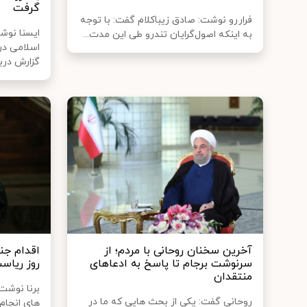
گرفت
فراررو نوشت: ​​صادق زیباکلام گفت: با توجه
ایسنا نوش
به اینکه اصول‌گرایان تندرو طی این مدت...
اسلامی در
گزارش دربار
آخرین سخنان روحانی با مردم؛ از
اقدام جن
سرنوشت برجام تا پاسخ به ادعاهای
روز ریاس
منتقدان
برنا نوشت
روحانی گفت: یکی از بحث هایی که ما در
های انجام