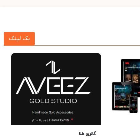
بک لینک
گالری طلا