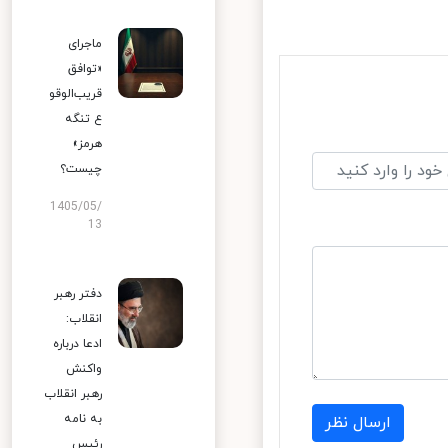
ماجرای
«توافق
قریب‌الوقو
ع تنگه
هرمز»
چیست؟
1405/05/
13
دفتر رهبر
انقلاب:
ادعا درباره
واکنش
رهبر انقلاب
به نامه
ارسال نظر
رئیس