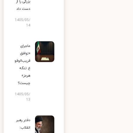
بزرگی را از
دست داد
1405/05/
14
ماجرای
«توافق
قریب‌الوقو
ع تنگه
هرمز»
چیست؟
1405/05/
13
دفتر رهبر
انقلاب: