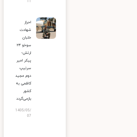
11
احراز
شهادت
خلبان
سوخو ۲۴
ارتش؛
پیکر امیر
سرتیپ
دوم مجید
کاظمی به
کشور
بازمی‌گردد
1405/05/
07