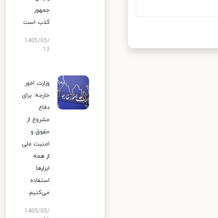
جمهور
کذب است
1405/05/
13
وزارت امور
خارجه: برای
دفاع
مشروع از
حقوق و
امنیت ملی
از همه
ابزارها
استفاده
می‌کنیم
1405/05/