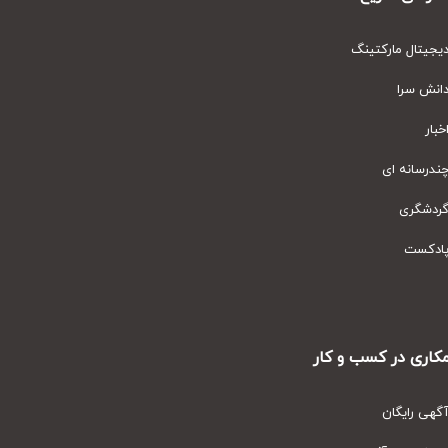
یتال مارکتینگ
نش سرا
ار
رسانه ای
دشگری
دکست
ری در کسب و کار
ی رایگان