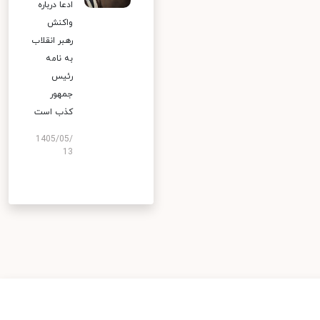
ادعا درباره
واکنش
رهبر انقلاب
به نامه
رئیس
جمهور
کذب است
1405/05/
13