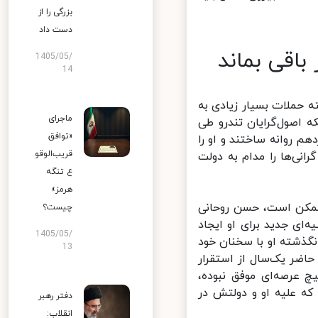
بزرگی را از
دست داد
اقی بماند
1405/05/
14
 حملات بسیار زیادی به
ماجرای
صول‌گرایان تندرو طی
«توافق
روانه ساختند و او را
قریب‌الوقو
نی‌ها را مدام به دولت
ع تنگه
هرمز»
ممکن است، حسن روحانی
چیست؟
 جدید برای او ایجاد
1405/05/
گذشته او با سخنان خود
13
اضر یک‌سال از استقرار
عرصه‌ای موفق نبوده،
ه علیه او و دولتش در
دفتر رهبر
انقلاب: