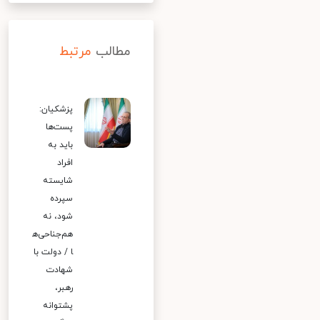
مطالب
مرتبط
پزشکیان:
پست‌ها
باید به
افراد
شایسته
سپرده
شود، نه
هم‌جناحی‌ه
ا / دولت با
شهادت
رهبر،
پشتوانه