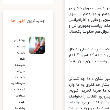
اهیم رئیسی تحویل داد و در
هم و دوازدهم از سوی
ی روحانی و اطرافیانش
جدیدترین
اخبار ها
کم ریاست‌جمهوری‌اش و
 دوازدهم سکوت یک‌ساله
پزشکیان:
پست‌ها
ه مدیریت داخلی اشکال
باید به
داشته که امروز گرفتار
افراد
نستند این‌چنین به ما
شایسته
سپرده
شود، نه
ز نشان داد؟ چه کسانی
هم‌جناحی‌ه
ر حداکثری به ما وارد
ا / دولت با
خواست ما صرفا تحریم شویم.
مردم و مسئولان در ۲۲ بهمن جشن پیروزی انقلاب را نخواهند
شهادت
. توطئه بیرونی بود، اما
رهبر،
د. پس مشکل از داخل است تا بیرون». حال باید
پشتوانه