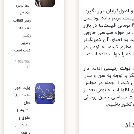
ادعا درباره
ل‌گرایان قرار نگیرد،
واکنش
شت مردم داده بود عمل
رهبر انقلاب
 به طوریکه تورم نه تنها کنترل نشد، بلکه شاهد بودیم با حذف ارز ۴۲۰۰ تومانی قیمت‌ها در بازار
به نامه
 در حوزه سیاسی خارجی
رئیس
به احیای آن کم‌رنگ‌تر
جمهور
طرح کرده، به نوعی در
کذب است
ه را جواب داده است.
1405/05/
13
دولت رئیسی ادامه دار
 با توجه به سن و سال
ای نقش کند، از جمله در مجلس
وزارت امور
ظهارات به نوعی بعد از
خارجه: برای
ات سیاسی حسن روحانی
دفاع
شور باشیم.
مشروع از
حقوق و
د
امنیت ملی
از همه