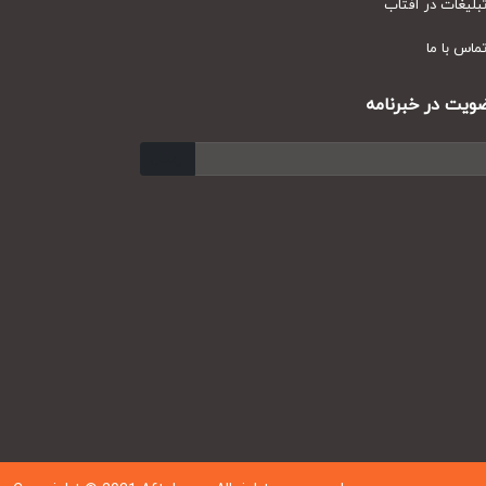
یغات در آفتاب
س با ما
ت در خبرنامه
ارسال