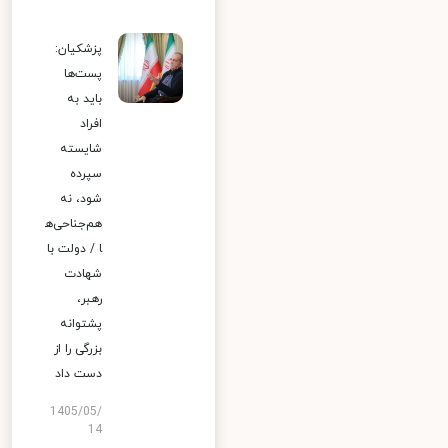
پزشکیان:
پست‌ها
باید به
افراد
شایسته
سپرده
شود، نه
هم‌جناحی‌ه
ا / دولت با
شهادت
رهبر،
پشتوانه
بزرگی را از
دست داد
1405/05/
14