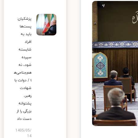
پزشکیان:
پست‌ها
باید به
افراد
شایسته
سپرده
شود، نه
هم‌جناحی‌ه
ا / دولت با
شهادت
رهبر،
پشتوانه
بزرگی را از
دست داد
1405/05/
14