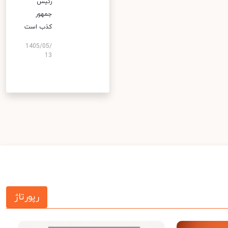
رئیس
جمهور
کذب است
1405/05/
13
رپورتاژ