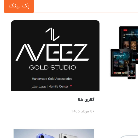
بک لینک
گالری طلا
07 مرداد 1405