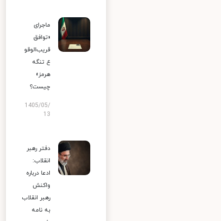
ماجرای
«توافق
قریب‌الوقو
ع تنگه
هرمز»
چیست؟
1405/05/
13
دفتر رهبر
انقلاب:
ادعا درباره
واکنش
رهبر انقلاب
به نامه