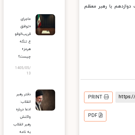
دوازدهم با رهبر معظم
ماجرای
«توافق
قریب‌الوقو
ع تنگه
هرمز»
چیست؟
1405/05/
13
دفتر رهبر
https
PRINT
انقلاب:
ادعا درباره
PDF
واکنش
رهبر انقلاب
به نامه