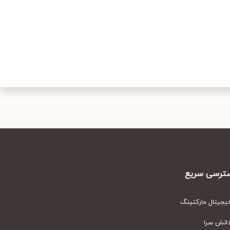
رسی سریع
یتال مارکتینگ
نش سرا