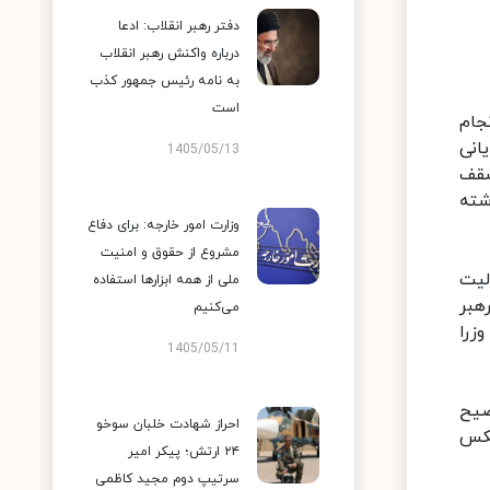
دفتر رهبر انقلاب: ادعا
درباره واکنش رهبر انقلاب
به نامه رئیس جمهور کذب
است
جام
انی
1405/05/13
سقف
شته
وزارت امور خارجه: برای دفاع
مشروع از حقوق و امنیت
لیت
ملی از همه ابزارها استفاده
هبر
می‌کنیم
زرا
1405/05/11
ضیح
احراز شهادت خلبان سوخو
عکس
۲۴ ارتش؛ پیکر امیر
سرتیپ دوم مجید کاظمی