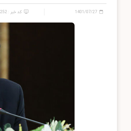
1401/07/27
کد خبر : 8252