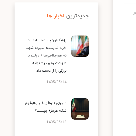
جدیدترین
اخبار ها
پزشکیان: پست‌ها باید به
افراد شایسته سپرده شود،
نه هم‌جناحی‌ها / دولت با
شهادت رهبر، پشتوانه
بزرگی را از دست داد
1405/05/14
ماجرای «توافق قریب‌الوقوع
تنگه هرمز» چیست؟
1405/05/13