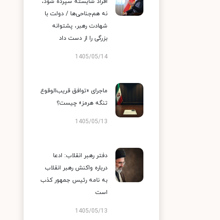
افراد شایسته سپرده شود،
نه هم‌جناحی‌ها / دولت با
شهادت رهبر، پشتوانه
بزرگی را از دست داد
1405/05/14
ماجرای «توافق قریب‌الوقوع
تنگه هرمز» چیست؟
1405/05/13
دفتر رهبر انقلاب: ادعا
درباره واکنش رهبر انقلاب
به نامه رئیس جمهور کذب
است
1405/05/13