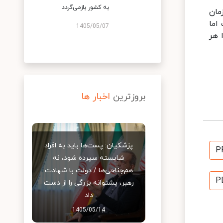
به کشور بازمی‌گردد
مان
ه رفت اما
1405/05/07
 هر
بروزترین
اخبار ها
پزشکیان: پست‌ها باید به افراد
P
شایسته سپرده شود، نه
هم‌جناحی‌ها / دولت با شهادت
P
رهبر، پشتوانه بزرگی را از دست
داد
1405/05/14