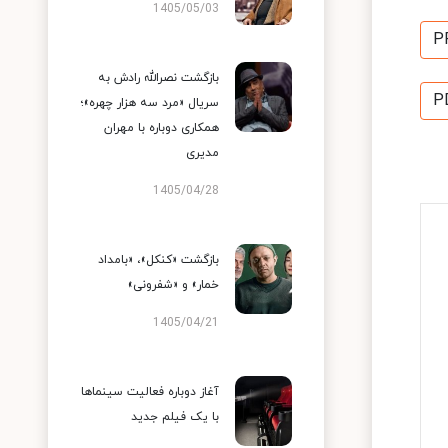
1405/05/03
P
بازگشت نصرالله رادش به
P
سریال «مرد سه هزار چهره»؛
همکاری دوباره با مهران
مدیری
1405/04/28
بازگشت «کنکل»، «بامداد
خمار» و «شفرونی»
1405/04/21
آغاز دوباره فعالیت سینماها
با یک فیلم جدید