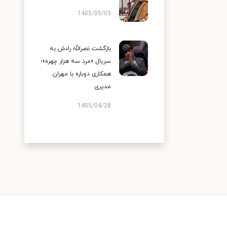
1405/05/03
بازگشت نصرالله رادش به
سریال «مرد سه هزار چهره»؛
همکاری دوباره با مهران
مدیری
1405/04/28