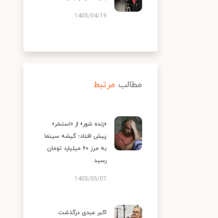
1405/04/19
مطالب
مرتبط
«زنده شور» از «استخر»
پیش افتاد؛ گیشه سینما
به مرز ۶۰ میلیارد تومان
رسید
1405/05/07
اکبر عبدی درگذشت