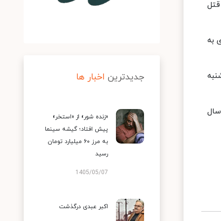
قتل
 به
 «بنجامین ای» حدود ساعت ۱۱ و نیم شنبه
جدیدترین
اخبار ها
ل را ۳۰ ساله خوانده است کنترل کیفیت موسیقی اعلام کرده وی متولد ۱۹۹۳ بوده و حدود ۲۷ سال
«زنده شور» از «استخر»
پیش افتاد؛ گیشه سینما
به مرز ۶۰ میلیارد تومان
رسید
1405/05/07
اکبر عبدی درگذشت