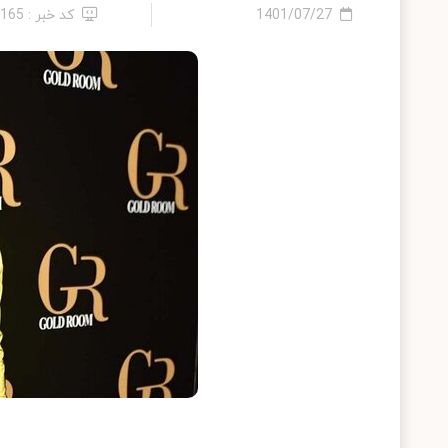
1401/07/27
کد خبر : 1165