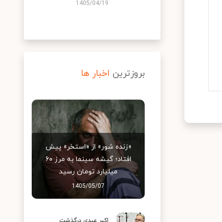
1405/04/19
بروزترین
اخبار ها
«زنده شور» از «استخر» پیش
افتاد؛ گیشه سینما به مرز ۶۰
میلیارد تومان رسید
1405/05/07
اکبر عبدی درگذشت