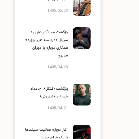
1405/05/03
بازگشت نصرالله رادش به
سریال «مرد سه هزار چهره»؛
همکاری دوباره با مهران
مدیری
1405/04/28
بازگشت «کنکل»، «بامداد
خمار» و «شفرونی»
1405/04/21
آغاز دوباره فعالیت سینماها
با یک فیلم جدید