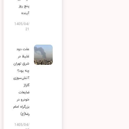
پنج روز
آینده
1405/04/
21
علت دود
غلیظ در
شرق تهران
چه بود؟
آتش‌سوزی
گاراژ
ضایعات
خودرو در
بزرگراه امام
رضا(ع)
1405/04/