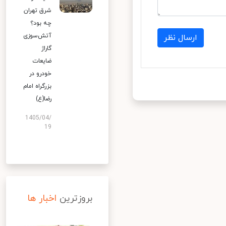
شرق تهران
چه بود؟
آتش‌سوزی
ارسال نظر
گاراژ
ضایعات
خودرو در
بزرگراه امام
رضا(ع)
1405/04/
19
بروزترین
اخبار ها