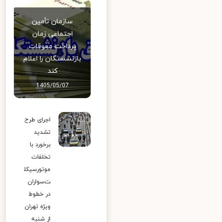
سازمان تأمین
اجتماعی زمان
پرداخت معوقات
بازنشستگان را اعلام
کند
1405/05/07
اجرای طرح
تشدید
برخورد با
تخلفات
موتورسیکل
ت‌سواران
در خطوط
ویژه تهران
از شنبه