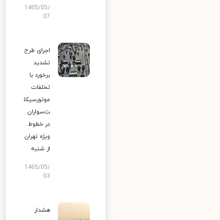
1405/05/
07
اجرای طرح
تشدید
برخورد با
تخلفات
موتورسیکل
ت‌سواران
در خطوط
ویژه تهران
از شنبه
1405/05/
03
هشدار