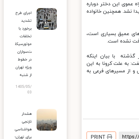
موی این دختر دوباره
ا نشد. همچنین خانواده
اجرای طرح
تشدید
برخورد با
های عمیق بسیاری است،
تخلفات
فت نشده است.
موتورسیکل
ت‌سواران
گذشته با بیان اینکه
در خطوط
: به علت کرونا به این
ویژه تهران
و از مسیرهای فرعی به
از شنبه
1405/05/
03
هشدار
نارنجی
هواشناسی
https
PRINT
برای تهران؛