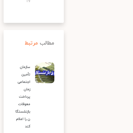
19
مطالب
مرتبط
سازمان
تأمین
اجتماعی
زمان
پرداخت
معوقات
بازنشستگا
ن را اعلام
کند