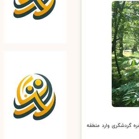
یمی گفت: در تاریخ نوزدهم تیرماه سال جاری، تیم ۲۵ نفره گردشگری وارد منطقه