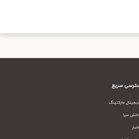
رسی سریع
یتال مارکتینگ
نش سرا
ار