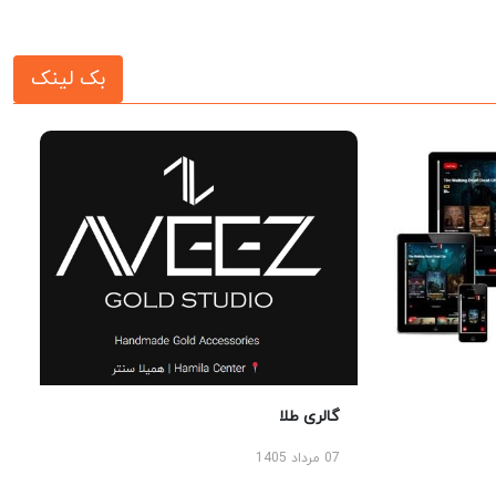
بک لینک
گالری طلا
07 مرداد 1405