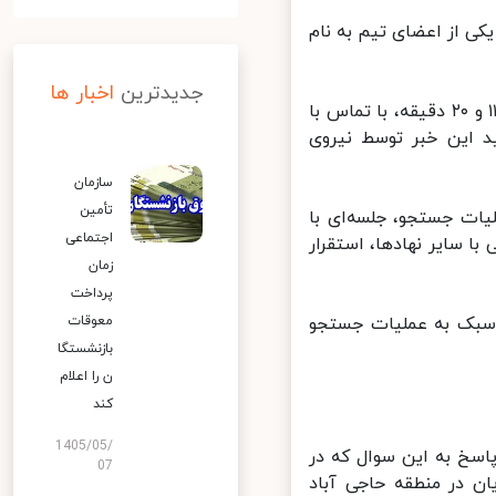
 از اعضای تیم به نام
جدیدترین
اخبار ها
معاون امداد و نجات هلال احمر استان گلستان ادامه داد: این تیم ساعت ۱۱ و ۲۰ دقیقه، با تماس با
 این خبر توسط نیروی
سازمان
تأمین
ت جستجو، جلسه‌ای با
اجتماعی
سایر نهادها، استقرار
زمان
پرداخت
تفاده از ۷ دستگاه کمک دار سبک به عملیات جستجو
معوقات
بازنشستگا
ن را اعلام
کند
1405/05/
سخ به این سوال که در
07
 در منطقه حاجی آباد