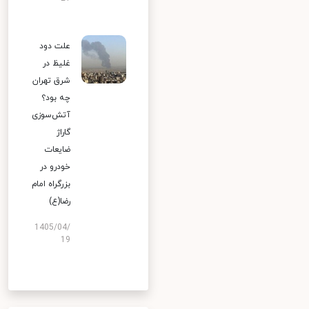
علت دود
غلیظ در
شرق تهران
چه بود؟
آتش‌سوزی
گاراژ
ضایعات
خودرو در
بزرگراه امام
رضا(ع)
1405/04/
19