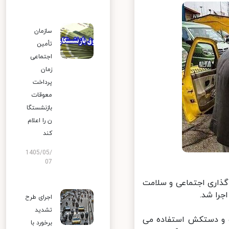
سازمان
تأمین
اجتماعی
زمان
پرداخت
معوقات
بازنشستگا
ن را اعلام
کند
1405/05/
07
گذاری اجتماعی و سلامت
را شد.
اجرای طرح
تشدید
ک و دستکش استفاده می
برخورد با