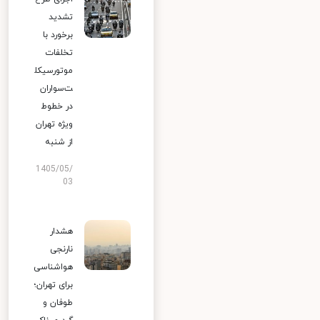
تشدید
برخورد با
تخلفات
موتورسیکل
ت‌سواران
در خطوط
ویژه تهران
از شنبه
1405/05/
03
هشدار
نارنجی
هواشناسی
برای تهران؛
طوفان و