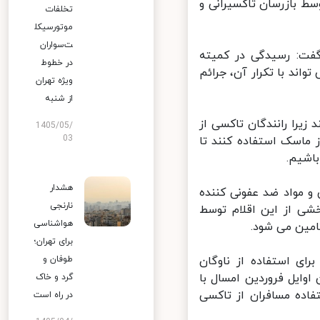
ط بازرسان تاکسیرانی و
تخلفات
موتورسیکل
ت‌سواران
ت: رسیدگی در کمیته
در خطوط
د با تکرار آن، جرائم
ویژه تهران
از شنبه
یرا رانندگان تاکسی از
1405/05/
03
ماسک استفاده کنند تا
شیم.
هشدار
 مواد ضد عفونی کننده
نارنجی
 از این اقلام توسط
هواشناسی
مین می شود.
برای تهران؛
ی استفاده از ناوگان
طوفان و
ایل فروردین امسال با
گرد و خاک
فاده مسافران از تاکسی
در راه است