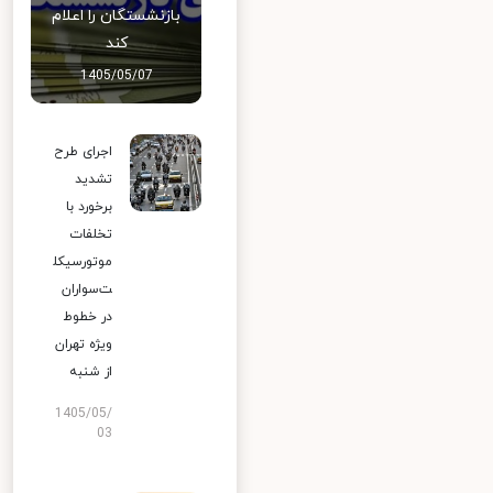
بازنشستگان را اعلام
کند
1405/05/07
اجرای طرح
تشدید
برخورد با
تخلفات
موتورسیکل
ت‌سواران
در خطوط
ویژه تهران
از شنبه
1405/05/
03