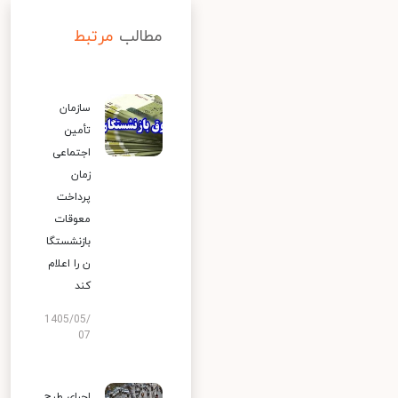
مطالب
مرتبط
سازمان
تأمین
اجتماعی
زمان
پرداخت
معوقات
بازنشستگا
ن را اعلام
کند
1405/05/
07
اجرای طرح