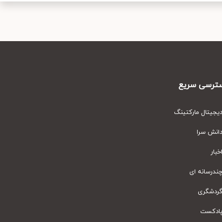
رسی سریع
یتال مارکتینگ
نش سرا
ار
رسانه ای
دشگری
دکست