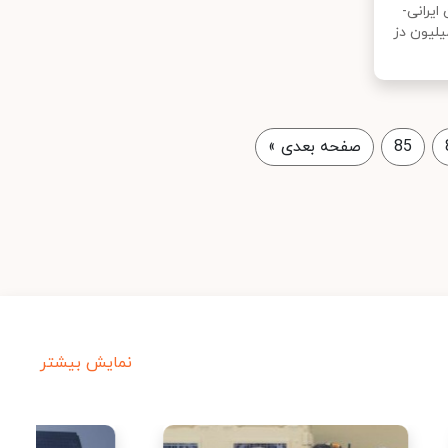
یرانی-
یایی "اسپایکوژن" گفت: ۶ میلیون دز
85
صفحه بعدی
»
نمایش بیشتر