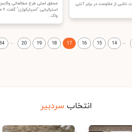
محقق اصلی طرح مطالعاتی واکسن ا
 ناشی از مقاومت در برابر آنتی
استرال
واک...
...
...
84
20
19
18
17
16
15
14
انتخاب
سردبیر