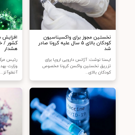
نخستین مجوز برای واکسیناسیون
افزایش موا
کودکان بالای ۵ سال علیه کرونا صادر
کشور / خ
شد
هشدار
ایسنا نوشت: آژانس دارویی اروپا برای
رئیس مرکز
تزریق نخستین واکسن کرونا مخصوص
وزارت بهدا
کودکان بالای...
آنفلوآنز...