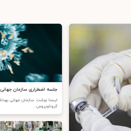
جلسه اضطراری سازمان جهانی 
کروناویروس...