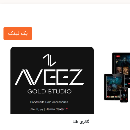
بک لینک
گالری طلا