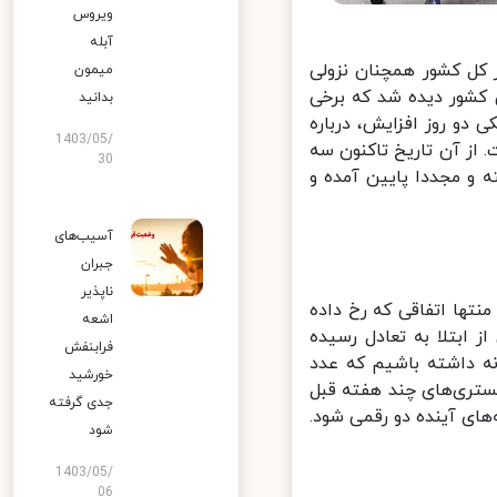
ویروس
آبله
یان درباره وضعیت کرونا در کشور، گفت: روند کووید ۱۹ در کل کشور همچنان نزولی
میمون
شور دیده شد که برخی
بدانید
دو روز افزایش، درباره
1403/05/
از آن تاریخ تاکنون سه
30
 و مجددا پایین آمده و
آسیب‌های
جبران
ناپذیر
تها اتفاقی که رخ داده
اشعه
بتلا به تعادل رسیده
فرابنفش
ه بین ۱۰۰ تا ۱۵۰ مورد فوت روزانه داشته باشیم که عدد
خورشید
ستری‌های چند هفته قبل
جدی گرفته
ای آینده دو رقمی شود.
شود
1403/05/
06