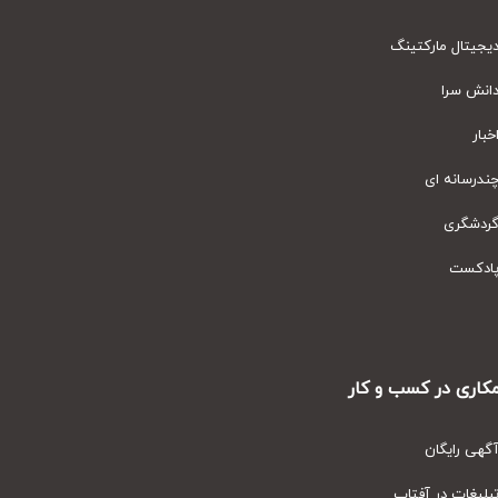
یتال مارکتینگ
نش سرا
ار
رسانه ای
دشگری
دکست
ری در کسب و کار
ی رایگان
یغات در آفتاب