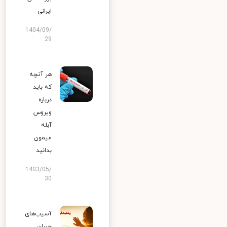
ایرانی
1404/09/
29
هر آنچه
که باید
درباره
ویروس
آبله
میمون
بدانید
1403/05/
30
آسیب‌های
جبران