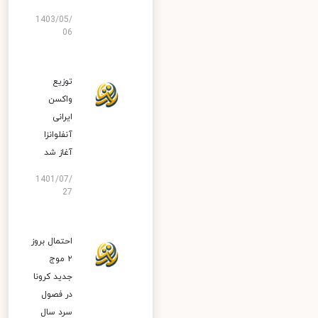
1403/05/
06
توزیع
واکسن
ایرانی
آنفلوانزا
آغاز شد
1401/07/
27
احتمال بروز
۲ موج
جدید کرونا
در فصول
سرد سال