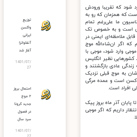
 شود که تقریبا ورودش
ت که همزمان که رو به
توزیع
ون ما علی‌رغم تمام
واکسن
ش است و به خصوص تک
ایرانی
بل ملاحظه‌ای ایمنی در
آنفلوانزا
که اگر ان‌شاءالله موج
وجی وارد شود، موجی با
آغاز شد
کشورهایی نظیر انگلیس
1401/07/
زندگی عادی بازگشتند و
27
شان به موج قبلی نزدیک
اکسن است و عمده مرگی
افراد است.
احتمال بروز
۲ موج
پایان آذر ماه بروز پیک
جدید کرونا
ظار داریم که اگر موجی
در فصول
سرد سال
1401/07/
27