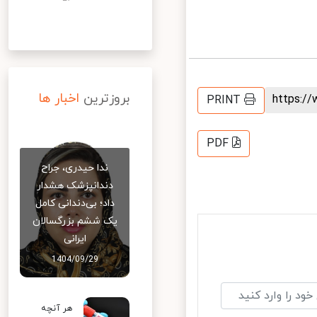
بروزترین
اخبار ها
https:
PRINT
PDF
ندا حیدری، جراح
دندانپزشک هشدار
داد؛ بی‌دندانی کامل
یک ششم بزرگسالان
ایرانی
1404/09/29
هر آنچه