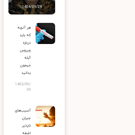
1404/09/29
هر آنچه
که باید
درباره
ویروس
آبله
میمون
بدانید
1403/05/
30
آسیب‌های
جبران
ناپذیر
اشعه