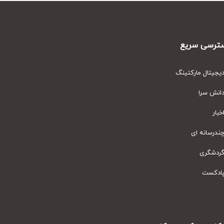
رسی سریع
یتال مارکتینگ
نش سرا
ار
رسانه ای
دشگری
دکست