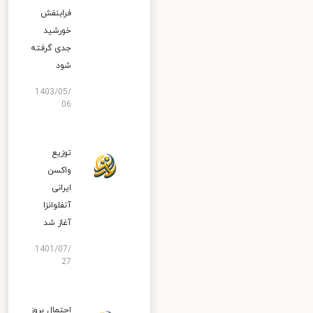
فرابنفش
خورشید
جدی گرفته
شود
1403/05/
06
توزیع
واکسن
ایرانی
آنفلوانزا
آغاز شد
1401/07/
27
احتمال بروز