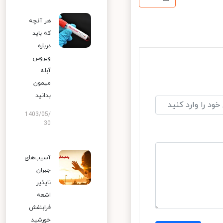
هر آنچه
که باید
درباره
ویروس
آبله
میمون
بدانید
1403/05/
30
آسیب‌های
جبران
ناپذیر
اشعه
فرابنفش
خورشید