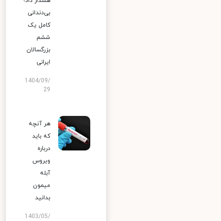
هشدار داد؛
بی‌دندانی
کامل یک
ششم
بزرگسالان
ایرانی
1404/09/
29
هر آنچه
که باید
درباره
ویروس
آبله
میمون
بدانید
1403/05/