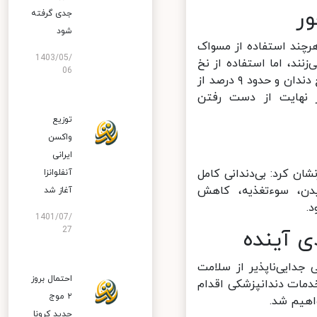
ر
جدی گرفته
شود
چند استفاده از مسواک
1403/05/
م مسواک می‌زنند، اما استفاده از نخ
06
دندان و دهان‌شویه بسیار پایین‌تر است؛ به‌طوری که کمتر از ۲۳ درصد از نخ دندان و حدود ۹ درصد از
ر نهایت از دست رفتن
توزیع
واکسن
ایرانی
ن کرد: بی‌دندانی کامل
آنفلوانزا
ن، سوءتغذیه، کاهش
آغاز شد
1401/07/
27
 آینده
دایی‌ناپذیر از سلامت
احتمال بروز
مات دندانپزشکی اقدام
۲ موج
هیم شد.
جدید کرونا