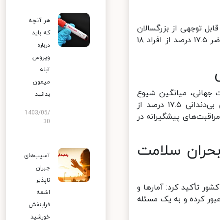
هر آنچه
ل توجهی از بزرگسالان
که باید
ایرانی دندان‌های خود را به‌طور کامل از دست داده‌اند، اظهار کرد: در حال حاضر ۱۷.۵ درصد از افراد ۱۸
درباره
ویروس
آبله
میمون
 جهانی، میانگین شیوع
بدانید
بی‌دندانی در میان افراد بالای ۲۰ سال، بین ۶ تا ۷ درصد است. بنابراین بی‌دندانی ۱۷.۵ درصد از
1403/05/
اقبت‌های پیشگیرانه در
30
حران سلامت
آسیب‌های
جبران
ناپذیر
 تأکید کرد: آمارها و
اشعه
ر کرده و به یک مسئله
فرابنفش
خورشید