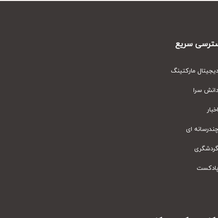
رسی سریع
یتال مارکتینگ
نش سرا
ار
رسانه ای
دشگری
دکست