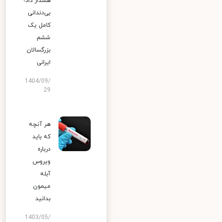
هشدار داد؛
بی‌دندانی
کامل یک
ششم
بزرگسالان
ایرانی
1404/09/
29
هر آنچه
که باید
درباره
ویروس
آبله
میمون
بدانید
1403/05/