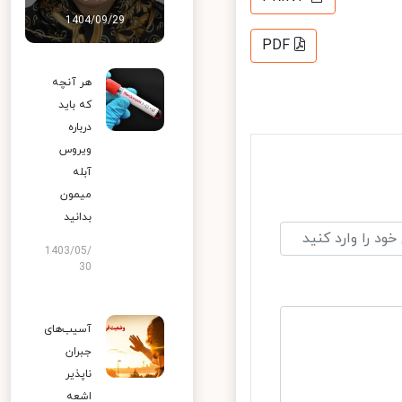
1404/09/29
PDF
هر آنچه
که باید
درباره
ویروس
آبله
میمون
بدانید
1403/05/
30
آسیب‌های
جبران
ناپذیر
اشعه