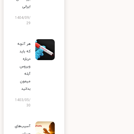
ایرانی
1404/09/
29
هر آنچه
که باید
درباره
ویروس
آبله
میمون
بدانید
1403/05/
30
آسیب‌های
جبران