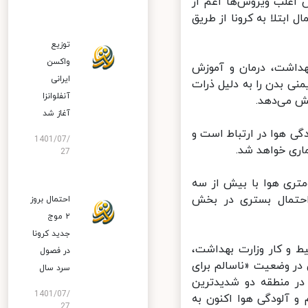
اغلب ویروس‌ها اعم از
ابتلا به کرونا از طریق
توزیع
واکسن
داشت، درمان و آموزش
ایرانی
ایمنی بدن را به دلیل ذرات
آنفلوانزا
ش می‌دهد.
آغاز شد
لعات جدید نیز میزان عوارض شدید کووید۱۹ با آلودگی هوا در ارتباط است و
1401/07/
ری خواهد شد.
27
، هر افزایش تماس با ذرات آلاینده ۲.۵ میکرومتری هوا با بیش از سه
حتمال بستری در بخش
احتمال بروز
۲ موج
جدید کرونا
و کار وزارت بهداشت،
در فصول
که اکنون ۱۶ ایستگاه در تهران در وضعیت «ناسالم برای
سرد سال
فت: شاخص این ۱۶ ایستگاه بالای ١۵٠ بوده و در منطقه دو شدیدترین
1401/07/
آلودگی هوا اکنون به
27