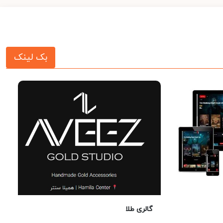
بک لینک
گالری طلا