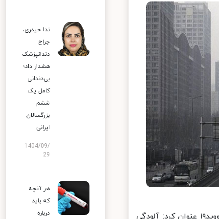
ندا حیدری،
جراح
دندانپزشک
هشدار داد؛
بی‌دندانی
کامل یک
ششم
بزرگسالان
ایرانی
1404/09/
29
هر آنچه
که باید
درباره
محمدرضا رئوفی در خصوص پرسشی مبنی بر تاثیر آلودگی هوا بر بیماری کووید۱۹ عنوان کرد: آلودگی