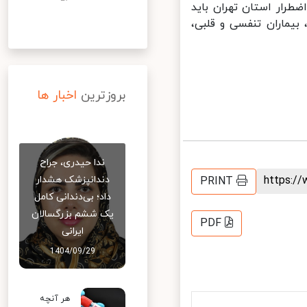
ار استان تهران باید
ماران تنفسی و قلبی،
بروزترین
اخبار ها
ندا حیدری، جراح
https:
دندانپزشک هشدار
PRINT
داد؛ بی‌دندانی کامل
یک ششم بزرگسالان
PDF
ایرانی
1404/09/29
هر آنچه