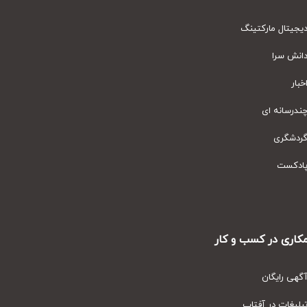
یتال مارکتینگ
نش سرا
ار
رسانه ای
دشگری
دکست
ری در کسب و کار
ی رایگان
یغات در آفتاب