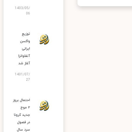
1403/05/
06
توزیع
واکسن
ایرانی
آنفلوانزا
آغاز شد
1401/07/
27
احتمال بروز
۲ موج
جدید کرونا
در فصول
سرد سال