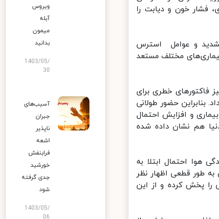
ویروس
 فشار خون و دیابت را
آبله
میمون
شدید و عوامل استرس
بدانید
یماری‌های مختلف مستعد
1403/05/
30
 فاکتورهای خطری برای
. بنابراین حضور طولانی
آسیب‌های
اری و افزایش احتمال
جبران
یا هم نشان داده شده
ناپذیر
اشعه
فرابنفش
وا احتمال ابتلا به
خورشید
ه طور قطعی اظهار نظر
جدی گرفته
را پخش کرده و از این
شود
1403/05/
06