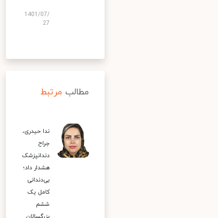
1401/07/
27
مطالب
مرتبط
ندا حیدری،
جراح
دندانپزشک
هشدار داد؛
بی‌دندانی
کامل یک
ششم
بزرگسالان