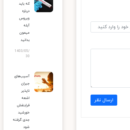
که باید
درباره
ویروس
آبله
میمون
بدانید
1403/05/
30
آسیب‌های
جبران
ناپذیر
اشعه
ارسال نظر
فرابنفش
خورشید
جدی گرفته
شود