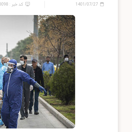
1401/07/27
کد خبر : 10098