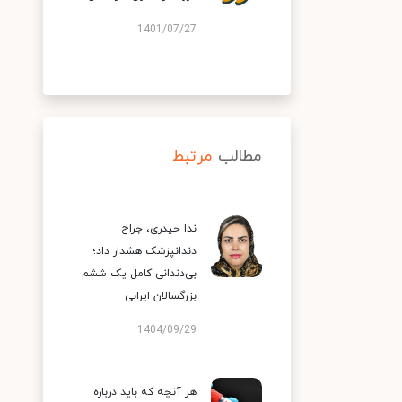
1401/07/27
مطالب
مرتبط
ندا حیدری، جراح
دندانپزشک هشدار داد؛
بی‌دندانی کامل یک ششم
بزرگسالان ایرانی
1404/09/29
هر آنچه که باید درباره