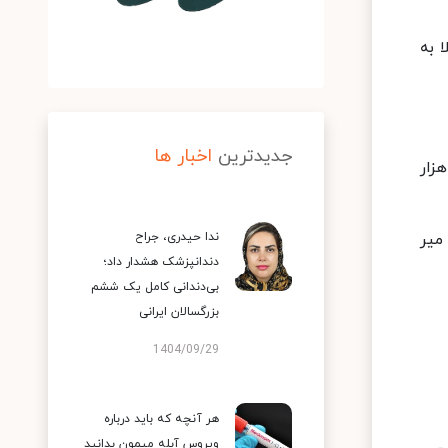
۵۴۲ بیمار جدید مبتلا به
جدیدترین
اخبار ها
 ۲۴ ساعت گذشته، ۹۷ بیمار کووید۱۹ جان خود را از دست دادند و مجموع جانباختگان این بیماری به ۱۲۹ هزار
 امسال، مرگ و میر
ندا حیدری، جراح
دندانپزشک هشدار داد؛
بی‌دندانی کامل یک ششم
بزرگسالان ایرانی
1404/09/29
هر آنچه که باید درباره
ویروس آبله میمون بدانید