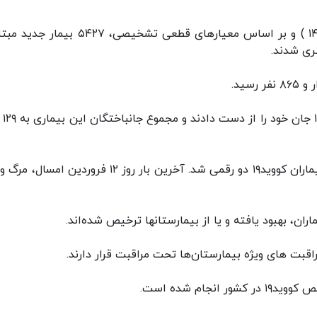
بنابر اعلام وزارت بهداشت از دیروز تا امروز( ۱ آذر ۱۴۰۰ ) و بر اساس معیارهای قطعی تشخیصی، ۷
متاسفانه در طول
امروز پس از گذشت ۲۳۴ روز آمار مرگ و میر روزانه بیماران کووید۱۹ دو رقمی شد. آخرین بار روز ۱۲ فروردین