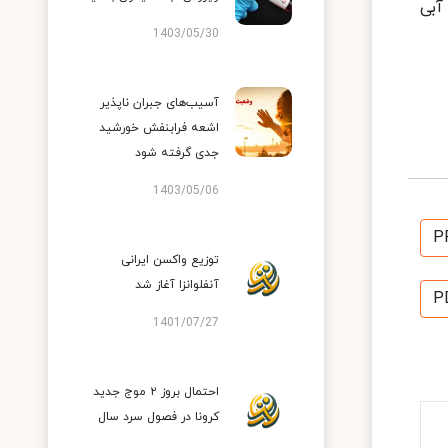
 ۱۴۶ شهر در وضعیت آبی
1403/05/30
آسیب‌های جبران ناپذیر
اشعه فرابنفش خورشید
جدی گرفته شود
1403/05/06
P
توزیع واکسن ایرانی
آنفلوانزا آغاز شد
P
1401/07/27
احتمال بروز ۲ موج جدید
کرونا در فصول سرد سال