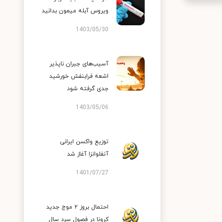
ویروس آبله میمون بدانید
1403/05/30
آسیب‌های جبران ناپذیر
اشعه فرابنفش خورشید
جدی گرفته شود
1403/05/06
توزیع واکسن ایرانی
آنفلوانزا آغاز شد
1401/07/27
احتمال بروز ۲ موج جدید
کرونا در فصول سرد سال