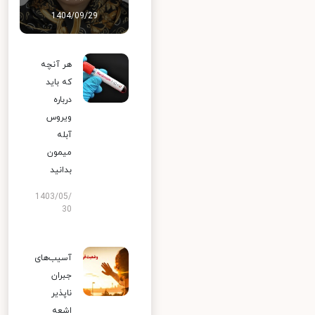
1404/09/29
هر آنچه
که باید
درباره
ویروس
آبله
میمون
بدانید
1403/05/
30
آسیب‌های
جبران
ناپذیر
اشعه