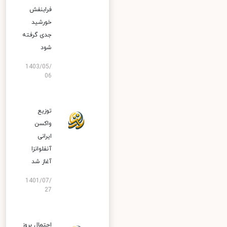
فرابنفش
خورشید
جدی گرفته
شود
1403/05/
06
توزیع
واکسن
ایرانی
آنفلوانزا
آغاز شد
1401/07/
27
احتمال بروز