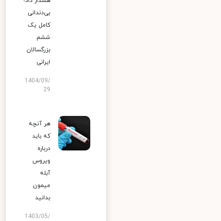
هشدار داد؛
بی‌دندانی
کامل یک
ششم
بزرگسالان
ایرانی
1404/09/
29
هر آنچه
که باید
درباره
ویروس
آبله
میمون
بدانید
1403/05/