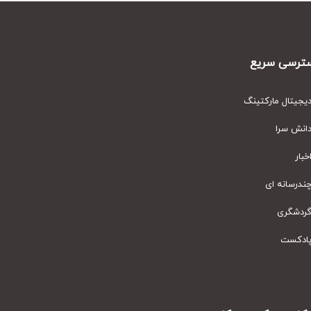
رسی سریع
یتال مارکتینگ
نش سرا
ار
رسانه ای
دشگری
دکست