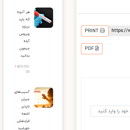
هر آنچه
که باید
درباره
https:
PRINT
ویروس
آبله
PDF
میمون
بدانید
1403/05/
30
آسیب‌های
جبران
ناپذیر
اشعه
فرابنفش
خورشید