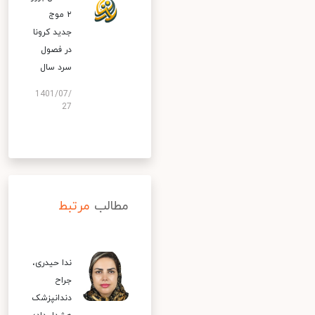
۲ موج
جدید کرونا
در فصول
سرد سال
1401/07/
27
مطالب
مرتبط
ندا حیدری،
جراح
دندانپزشک