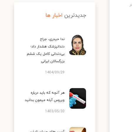
جدیدترین
اخبار ها
ندا حیدری، جراح
دندانپزشک هشدار داد؛
بی‌دندانی کامل یک ششم
بزرگسالان ایرانی
1404/09/29
هر آنچه که باید درباره
ویروس آبله میمون بدانید
1403/05/30
آسیب‌های جبران ناپذیر