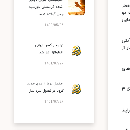
خطر
اشعه فرابنفش خورشید
 دو
جدی گرفته شود
ایی
1403/05/06
نتی
توزیع واکسن ایرانی
 از
آنفلوانزا آغاز شد
1401/07/27
های
احتمال بروز ۲ موج جدید
همچنین مصرف دو وعده ماهی در هفته در شرایط آلودگی هوا بسیار مهم است؛ زیرا ماهی به دلیل وجود ویتامین E و امگا ۳
کرونا در فصول سرد سال
1401/07/27
ایط