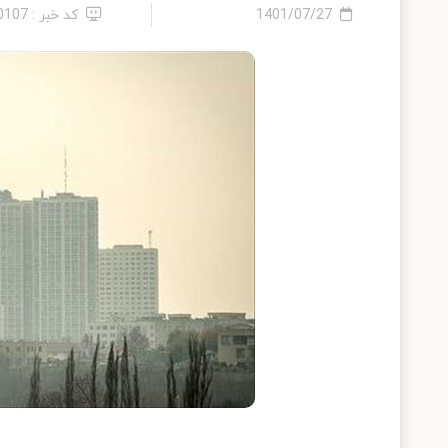
1401/07/27
کد خبر : 10107