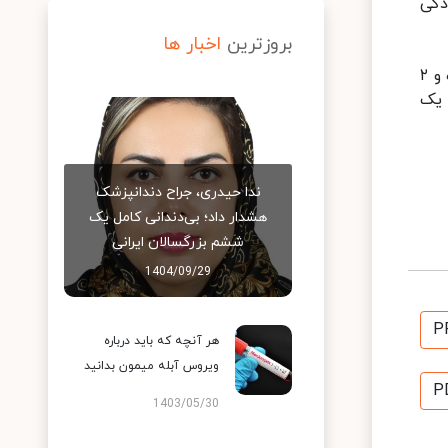
دگی
بروزترین
اخبار ها
بنابر اعلام وزارت بهداشت، در شرایط آلودگی هوا، مصرف روزانه حداقل ۴۰۰ گرم میوه و سبزیجات که معادل ۳ واحد میوه و ۲
 یک
ندا حیدری، جراح دندانپزشک
هشدار داد؛ بی‌دندانی کامل یک
ششم بزرگسالان ایرانی
1404/09/29
P
هر آنچه که باید درباره
ویروس آبله میمون بدانید
P
1403/05/30