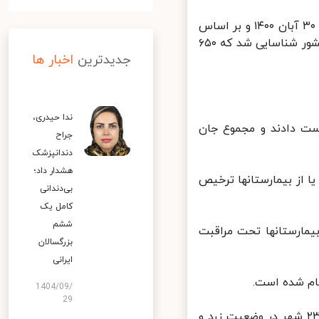
مرکز روابط عمومی و اطلاع رسانی وزارت بهداشت اعلام کرد: از دیروز تا امروز ۳۰ آبان ۱۴۰۰ و بر اساس
معیارهای قطعی تشخیصی، ۴ هزار و ۳۴۰ بیمار جدید مبتلا به کووید ۱۹ در کشور شناسایی شد که ۶۵۰
جدیدترین
اخبار ها
ندا حیدری،
ر کووید ۱۹ جان خود را از دست دادند و مجموع جان
جراح
دندانپزشک
هشدار داد؛
ان، بهبود یافته و یا از بیمارستانها ترخیص
بی‌دندانی
کامل یک
ششم
ش مراقبت‌های ویژه بیمارستانها تحت مراقبت
بزرگسالان
ایرانی
1404/09/
29
در حال حاضر ۸ شهر کشور در وضعیت قرمز، ۵۸ شهر در وضعیت نارنجی، ۲۳۶ شهر در وضعیت زرد و