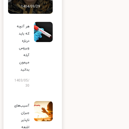
1404/09/29
هر آنچه
که باید
درباره
ویروس
آبله
میمون
بدانید
1403/05/
30
آسیب‌های
جبران
ناپذیر
اشعه