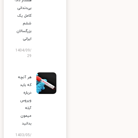
هشدار داد؛
بی‌دندانی
کامل یک
ششم
بزرگسالان
ایرانی
1404/09/
29
هر آنچه
که باید
درباره
ویروس
آبله
میمون
بدانید
1403/05/