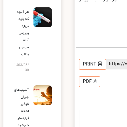
هر آنچه
که باید
درباره
ویروس
آبله
میمون
بدانید
https:
PRINT
1403/05/
30
PDF
آسیب‌های
جبران
ناپذیر
اشعه
فرابنفش
خورشید