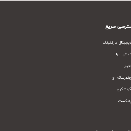
رسی سریع
یتال مارکتینگ
نش سرا
ار
رسانه ای
دشگری
دکست