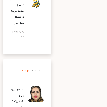
۲ موج
جدید کرونا
در فصول
سرد سال
1401/07/
27
مطالب
مرتبط
ندا حیدری،
جراح
دندانپزشک