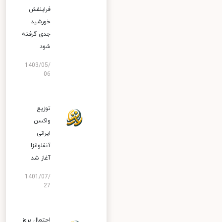
فرابنفش
خورشید
جدی گرفته
شود
1403/05/
06
توزیع
واکسن
ایرانی
آنفلوانزا
آغاز شد
1401/07/
27
احتمال بروز