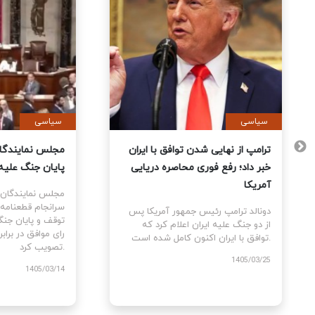
سیاسی
سیاس
 آمریکا
ترامپ از نهایی شدن توافق با ایران
مجلس 
تمام
خبر داد؛ رفع فوری محاصره دریایی
پایان
 کردند
آمریکا
مجلس 
سرانج
 پس از
دونالد ترامپ رئیس جمهور آمریکا پس
مه بین
از دو جنگ علیه ایران اعلام کرد که
توافق با ایران اکنون کامل شده است.
تصویب کرد.
1405/03/25
/03/14