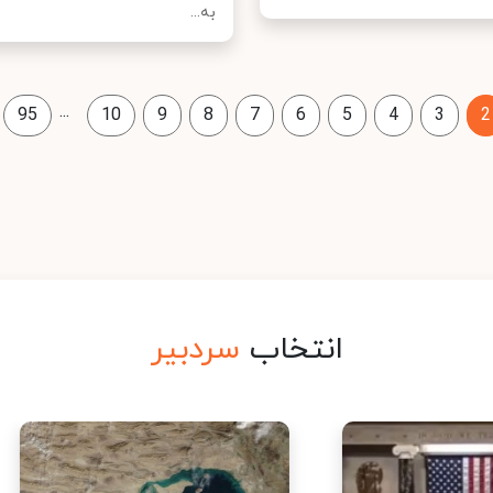
به...
...
95
10
9
8
7
6
5
4
3
2
انتخاب
سردبیر