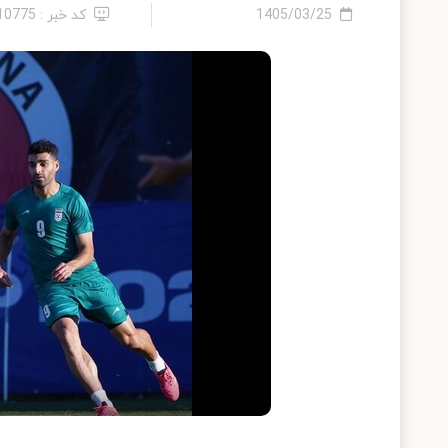
1405/03/25
کد خبر : 2410775