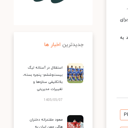
رای
زیلند به
جدیدترین
اخبار ها
استقلال در آستانه لیگ
بیست‌وششم؛ پنجره بسته،
بلاتکلیفی ستاره‌ها و
تغییرات مدیریتی
1405/05/07
P
صعود مقتدرانه دختران
هاکی چمن ایران به