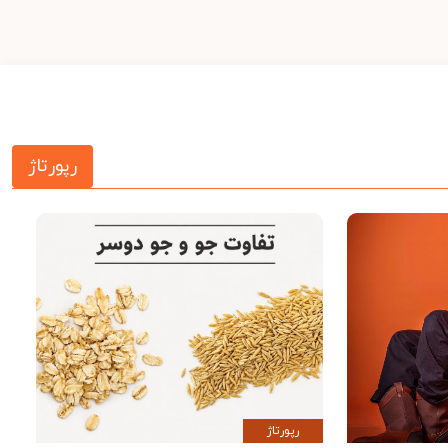
رپورتاژ
رپورتاژ