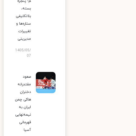
م؛ پنجره
بسته،
بلاتکلیفی
ستاره‌ها و
تغییرات
مدیریتی
1405/05/
07
صعود
مقتدرانه
دختران
هاکی چمن
ایران به
نیمه‌نهایی
قهرمانی
آسیا