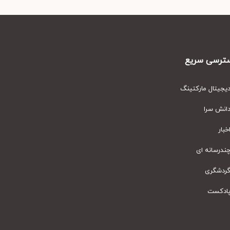
رسی سریع
یتال مارکتینگ
نش سرا
ار
رسانه ای
دشگری
دکست