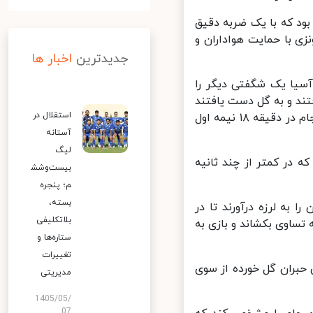
د که با یک ضربه دقیق
ی با حمایت هواداران و
جدیدترین
اخبار ها
لت‌های آسیا یک شگفتی دیگر را
ند و به گل دست یافتند
استقلال در
ولی گل سعید احمدعباسی بعد از بررسی در VS مردود اعلام شد. ایران سرانجام در دقیقه ۱۸ نیمه اول
آستانه
لیگ
 در کمتر از چند ثانیه
بیست‌وشش
م؛ پنجره
بسته،
به لرزه درآورند تا در
بلاتکلیفی
ساوی بکشاند و بازی به
ستاره‌ها و
تغییرات
حبران گل خورده از سوی
مدیریتی
1405/05/
07