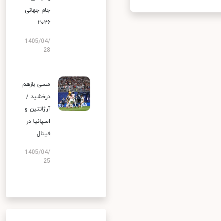
جام جهانی
۲۰۲۶
1405/04/
28
مسی بازهم
درخشید /
آرژانتین و
اسپانیا در
فینال
1405/04/
25