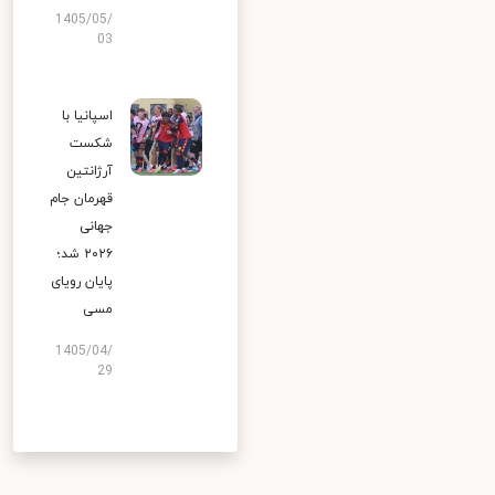
1405/05/
03
اسپانیا با
شکست
آرژانتین
قهرمان جام
جهانی
۲۰۲۶ شد؛
پایان رویای
مسی
1405/04/
29