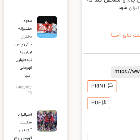
 جام را مشخص کند که
ران شود.
صعود
مقتدرانه
ت های آسیا
دختران
هاکی چمن
ایران به
نیمه‌نهایی
قهرمانی
https://
آسیا
PRINT
1405/05/
03
PDF
اسپانیا با
شکست
آرژانتین
قهرمان جام