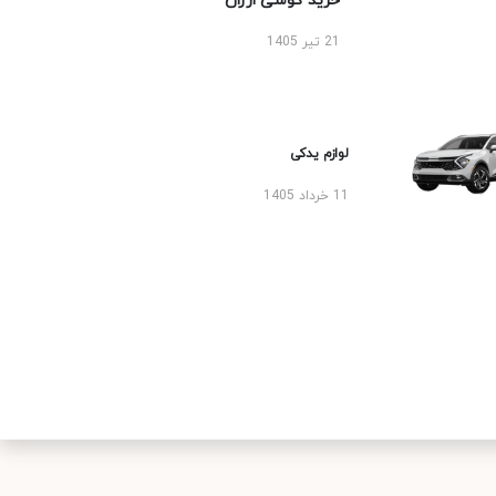
خرید گوشی ارزان
21 تیر 1405
لوازم یدکی
11 خرداد 1405