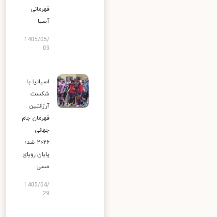
قهرمانی
آسیا
1405/05/
03
اسپانیا با
شکست
آرژانتین
قهرمان جام
جهانی
۲۰۲۶ شد؛
پایان رویای
مسی
1405/04/
29