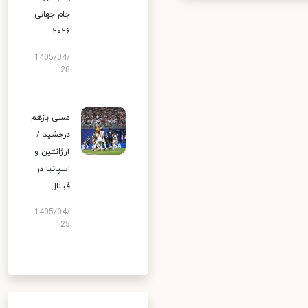
جام جهانی
۲۰۲۶
1405/04/
28
مسی بازهم
درخشید /
آرژانتین و
اسپانیا در
فینال
1405/04/
25