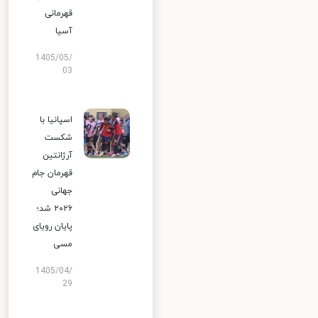
قهرمانی
آسیا
1405/05/
03
اسپانیا با
شکست
آرژانتین
قهرمان جام
جهانی
۲۰۲۶ شد؛
پایان رویای
مسی
1405/04/
29