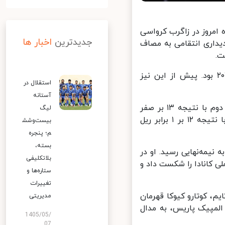
هان شامگاه امروز در زاگرب کرواسی
جدیدترین
اخبار ها
دیداری انتقامی به مصاف
این دومین مدال طلای ایران در رقابت‌های قهرمانی کشتی آزاد جهان ۲۰۲۵ بود. پیش از این نیز
استقلال در
آستانه
در وزن ۶۵ کیلوگرم، عموزاد خلیلی پس از استراحت در دور نخست، در دور دوم با نتیجه ۱۳ بر صفر
لیگ
اکرام‌جان خادجی‌مورادوف از قرقیزستان را شکست داد. او در دور بعد نیز با نتیجه ۱۲ بر ۱ برابر ریل
بیست‌وشش
م؛ پنجره
بسته،
هند گذشت و به نیمه‌نهایی رسید. او در
بلاتکلیفی
ل تیم ملی کانادا را شکست داد و
ستاره‌ها و
تغییرات
با نتیجه ۱۰ بر صفر و در یک تایم، کوتارو کیوکا قهرمان
مدیریتی
مپیک پاریس، به مدال
1405/05/
07