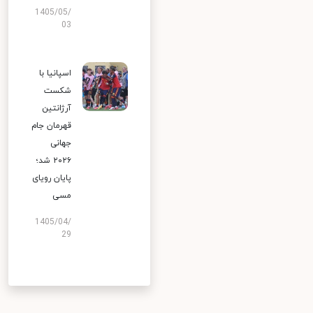
1405/05/
03
اسپانیا با
شکست
آرژانتین
قهرمان جام
جهانی
۲۰۲۶ شد؛
پایان رویای
مسی
1405/04/
29