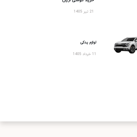
خرید گوشی ارزان
21 تیر 1405
لوازم یدکی
11 خرداد 1405