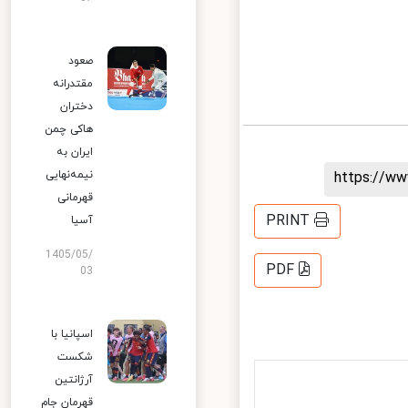
صعود
مقتدرانه
دختران
هاکی چمن
ایران به
نیمه‌نهایی
https://
قهرمانی
PRINT
آسیا
1405/05/
PDF
03
اسپانیا با
شکست
آرژانتین
قهرمان جام