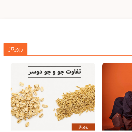
رپورتاژ
رپورتاژ