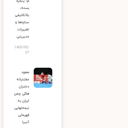
م؛ پنجره
بسته،
بلاتکلیفی
ستاره‌ها و
تغییرات
مدیریتی
1405/05/
07
صعود
مقتدرانه
دختران
هاکی چمن
ایران به
نیمه‌نهایی
قهرمانی
آسیا