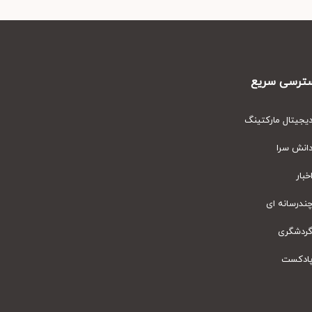
رسی سریع
یتال مارکتینگ
نش سرا
ار
رسانه ای
دشگری
دکست