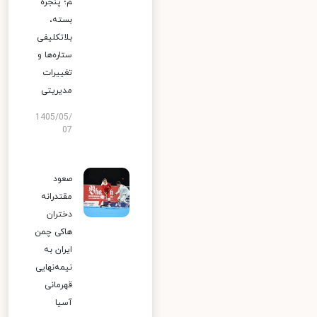
م؛ پنجره
بسته،
بلاتکلیفی
ستاره‌ها و
تغییرات
مدیریتی
1405/05/
07
صعود
مقتدرانه
دختران
هاکی چمن
ایران به
نیمه‌نهایی
قهرمانی
آسیا