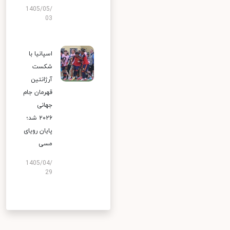
1405/05/
03
اسپانیا با
شکست
آرژانتین
قهرمان جام
جهانی
۲۰۲۶ شد؛
پایان رویای
مسی
1405/04/
29