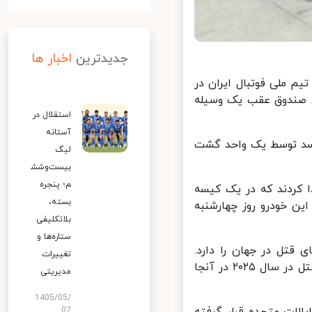
جدیدترین
اخبار ها
 ملی فوتبال ایران در
 صندوق عقب یک وسیله
استقلال در
آستانه
سد توسط یک واحد گشت
لیگ
بیست‌وشش
م؛ پنجره
کردند که در یک کیسه
بسته،
ن خودرو روز چهارشنبه
بلاتکلیفی
ستاره‌ها و
قتل در جهان را دارد.
تغییرات
تیخوانا که در مرز ایالات متحده قرار دارد و طبق آمار رسمی بیش از ۱۲۰۰ قتل در سال ۲۰۲۵ در آنجا
مدیریتی
1405/05/
لات متحده قرار گرفته
07