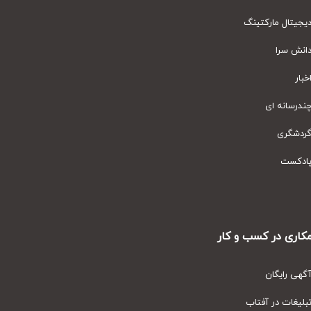
یتال مارکتینگ
نش سرا
ار
رسانه ای
دشگری
دکست
ری در کسب و کار
ی رایگان
یغات در آفتاب