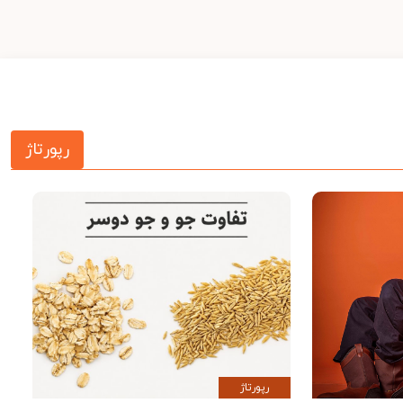
رپورتاژ
رپورتاژ