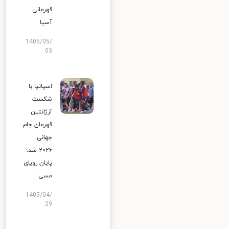
قهرمانی
آسیا
1405/05/
03
اسپانیا با
شکست
آرژانتین
قهرمان جام
جهانی
۲۰۲۶ شد؛
پایان رویای
مسی
1405/04/
29