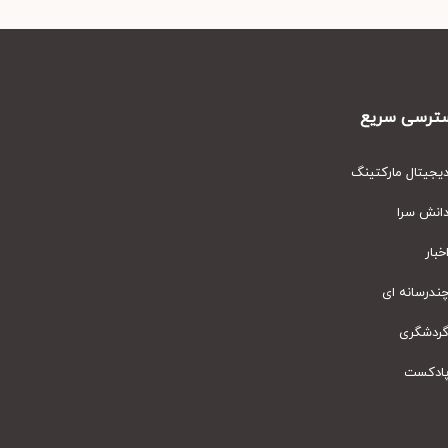
رسی سریع
یتال مارکتینگ
نش سرا
ار
رسانه ای
دشگری
دکست