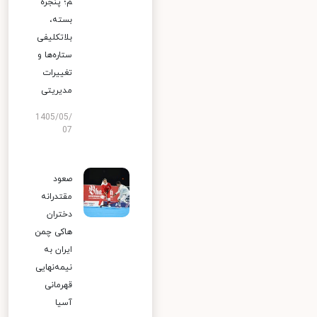
م؛ پنجره
بسته،
بلاتکلیفی
ستاره‌ها و
تغییرات
مدیریتی
1405/05/
07
صعود
مقتدرانه
دختران
هاکی چمن
ایران به
نیمه‌نهایی
قهرمانی
آسیا