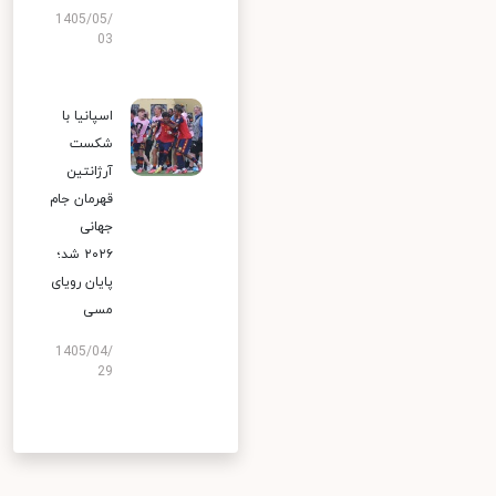
1405/05/
03
اسپانیا با
شکست
آرژانتین
قهرمان جام
جهانی
۲۰۲۶ شد؛
پایان رویای
مسی
1405/04/
29