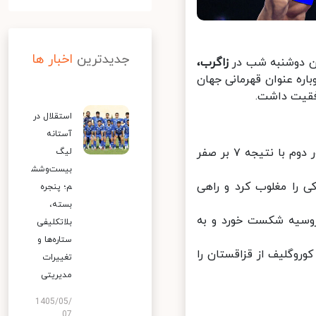
جدیدترین
اخبار ها
ن دوشنبه شب در
زاگرب،
پس از ۱۲ سال موفق شد دوباره عنوان قهرمانی جهان
قیت داشت.
استقلال در
آستانه
در وزن ۹۲ کیلوگرم، امیرحسین فیروزپور پس از استراحت در دور اول، در دور دوم با نتیجه ۷ بر صفر
لیگ
بیست‌وشش
تساکولوف از اسلواکی را مغلوب کرد و راهی
م؛ پنجره
بسته،
جی‌ماگومدوف از روسیه شکست خورد و به
بلاتکلیفی
ستاره‌ها و
ر و ضربه فنی کامیل کوروگلیف از قزاقستان را
تغییرات
مدیریتی
1405/05/
07