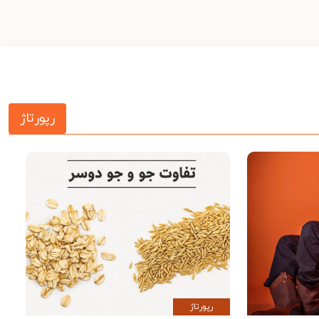
رپورتاژ
رپورتاژ