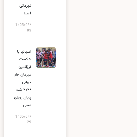
قهرمانی
آسیا
1405/05/
03
اسپانیا با
شکست
آرژانتین
قهرمان جام
جهانی
۲۰۲۶ شد؛
پایان رویای
مسی
1405/04/
29