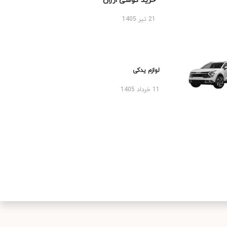
خرید گوشی ارزان
21 تیر 1405
لوازم یدکی
11 خرداد 1405