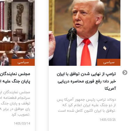
سیاسی
سیاس
 آمریکا
ترامپ از نهایی شدن توافق با ایران
مجلس 
تمام
خبر داد؛ رفع فوری محاصره دریایی
پایان
 کردند
آمریکا
مجلس 
سرانج
 پس از
دونالد ترامپ رئیس جمهور آمریکا پس
مه بین
از دو جنگ علیه ایران اعلام کرد که
توافق با ایران اکنون کامل شده است.
تصویب کرد.
1405/03/25
/03/14