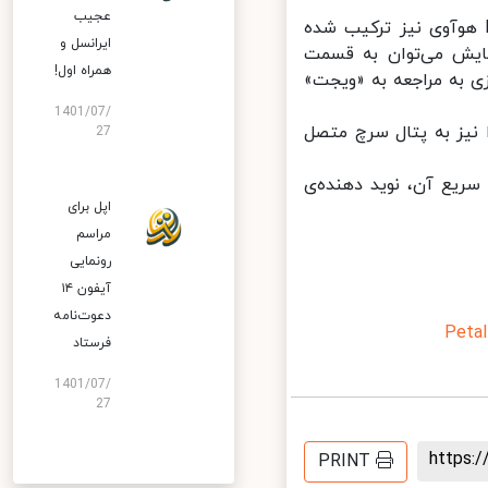
عجیب
ل حاضر جستجوگر «پتال سرچ» در قسمت‌هایی از رابط کاربری EMUI هوآوی نیز ترکیب شده
ایرانسل و
ین کشیدن صفحه نمایش می‌توان به قسمت
همراه اول!
 به مراجعه به «ویجت»
1401/07/
 در آینده قصد دارد نتایج جستجوی دستیار صوتی Celia را نیز به پتال سرچ متصل
27
P می‌گذرد، اما پیشرفت سریع آن، نوید دهنده‌ی
اپل برای
مراسم
رونمایی
آیفون ۱۴
دعوت‌نامه
Pet
فرستاد
1401/07/
27
https
PRINT