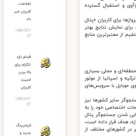
اطلاعات
وی و استقبال گسترده
کاربران خبر
ها برای کاربران «پتال
داد
ای نمایش نتایج بهتر
1401/07/
یم از معتبرترین منابع
27
اقدام تازه
تلگرام برای
طقه‌ای و محلی بسیاری
بالا بردن
ه و اسپانیا از موتور
امنیت
موبایل با سرویس‌های
کاربران
1401/07/
جوگر سایر کشورها نیز
27
ات اختصاصی خود را به
یی شدن جستجوگر پتال
، هدف قرار داده است،
فیلترینگ
در کشورهای مختلف از
جدید و