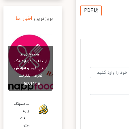
PDF
بروزترین
اخبار ها
توضیح وزیر
ارتباطات درباره هک
اسنپ‌ فود و افزایش
تعرفه اینترنت
1402/10/10
سامسونگ
از به
سرقت
رفتن