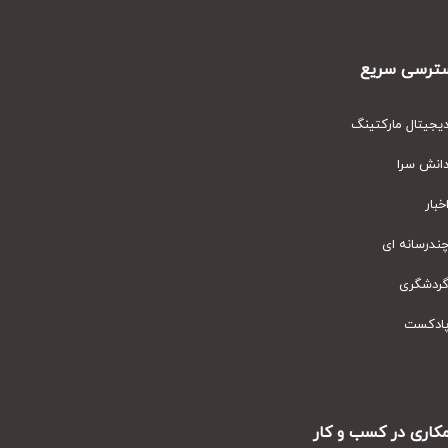
رسی سریع
یتال مارکتینگ
نش سرا
ار
رسانه ای
دشگری
دکست
ری در کسب و کار