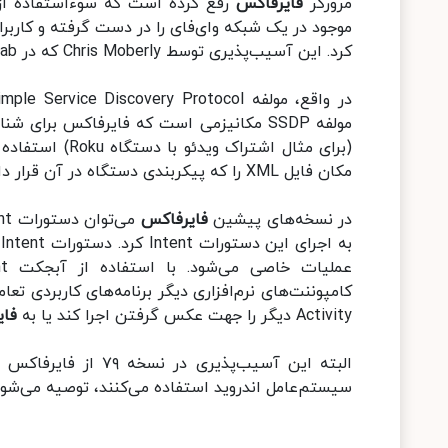
مرورگر
فایرفاکس
رفع کرده‌ است که سوءاستفاده از این ‫باگ موجب می‌شود تا کنترل تما
موجود در یک شبکه وای‌فای را در دست گرفته و کاربر
کرد. این آسیب‌پذیری توسط Chris Moberly که در GitLab کار می‌کند، شناسایی شده‌ است.
در واقع، مولفه Simple Service Discovery Protocol
مولفه SSDP مکانیزمی است که فایرفاکس بر
(برای مثال اشتراک ویدئو با دستگاه Roku) استفاده می‌کند. زمانی که مکان دستگاه شناسایی شد، مولفهSSDP
مکان فایل XML را که پیکربندی دستگاه در آن قرار دارد، دریافت می‌کند.
در نسخه‌های پیشین
فایرفاکس
ب
Activity دیگر را جهت عکس گرفتن اجرا کند یا به
فای
البته این آسیب‌پذیری در نسخه ۷۹ از فایرفاکس رفع شده است. بنابراین به تمام کاربرانی که از مرورگر
سیستم‌عامل اندروید استفاده می‌کنند، توصیه می‌شود 