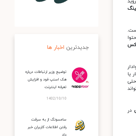
روید
نگ
 است.
توا
اکس
جدیدترین
اخبار ها
 را وادار
توضیح وزیر ارتباطات درباره
کار یا
هک اسنپ‌ فود و افزایش
 و حتی
تعرفه اینترنت
ه و اطلاعات رد و بدل کرد. برای مثال، یک Activity می‌تواند
1402/10/10
در
سامسونگ از به سرقت
رفتن اطلاعات کاربران خبر
داد