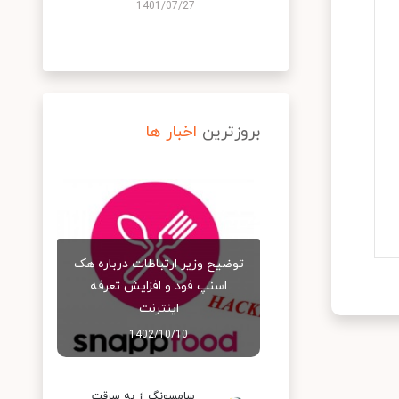
1401/07/27
بروزترین
اخبار ها
توضیح وزیر ارتباطات درباره هک
اسنپ‌ فود و افزایش تعرفه
اینترنت
1402/10/10
سامسونگ از به سرقت