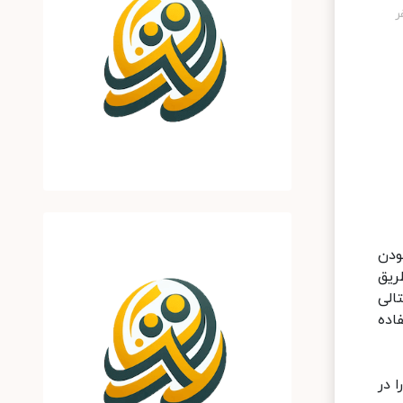
ودن
ریق
الی
اده
ا در