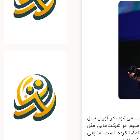
ی هواوی محسوب می‌شود، در آوریل سال
توافق‌نامه برای تصاحب سهم در شرکت‌هایی مثل
Suzhou Dongwei Semi و Nanjing Xinshijie Microelectronics امضا کرده است. منابعی