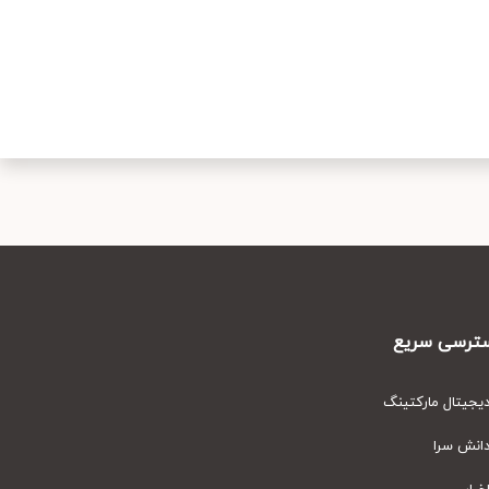
رسی سریع
یتال مارکتینگ
نش سرا