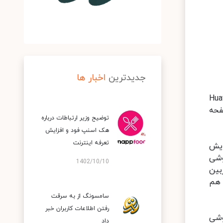
جدیدترین
اخبار ها
شان می‌دهد که در آن شاهد یک گوشی با طراحی شبیه به Huawei
وض از صفحه
توضیح وزیر ارتباطات درباره
هک اسنپ‌ فود و افزایش
تعرفه اینترنت
ایش
وشی
1402/10/10
بین
 هم
سامسونگ از به سرقت
رفتن اطلاعات کاربران خبر
وشی
داد