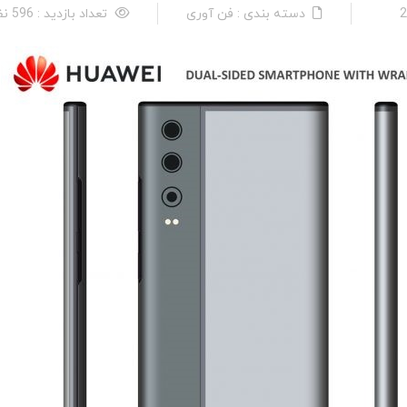
دسته بندی : فن آوری
تعداد بازدید : 596 نفر