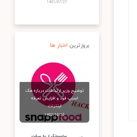
1401/07/27
بروزترین
اخبار ها
توضیح وزیر ارتباطات درباره هک
اسنپ‌ فود و افزایش تعرفه
اینترنت
1402/10/10
سامسونگ از به سرقت