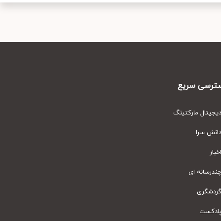
رسی سریع
یتال مارکتینگ
نش سرا
ار
رسانه ای
دشگری
دکست