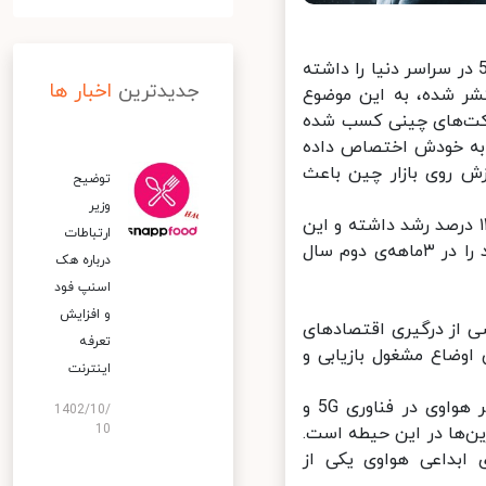
 در سه ماهه دوم سال ۲۰۲۰ بیشترین مشارکت را در فروش تجهیزات 5G در سراسر دنیا را داشته
جدیدترین
اخبار ها
 به تازگی توسط موسسه تحقیقاتی Counterpoint منتشر شده، به این موضوع
د ناشی از گوشی‌های هوشمند 5G توسط شرکت‌های چینی کسب شده
به خودش اختصاص داده
ش روی بازار چین باعث
توضیح
وزیر
نگین قیمت فروش گوشی‌های هوشمند در چین به صورت سال به سال ۱۲ درصد رشد داشته و این
ارتباطات
کشور توانسته است سهمی ۳۴ درصدی از درآمد جهانی گوشی‌های هوشمند را در ۳ماهه‌ی دوم سال
درباره هک
اسنپ‌ فود
و افزایش
گوید این موضوع ناشی از درگیری اقتصادهای
تعرفه
 چین در همین اوضاع مشغول بازیابی و
اینترنت
در کل کشور چین با سرمایه‌گذاری غول‌های فناوری ارتباطی این کشور نظیر هواوی در فناوری 5G و
1402/10/
10
‌ها در این حیطه است.
بداعی هواوی یکی از