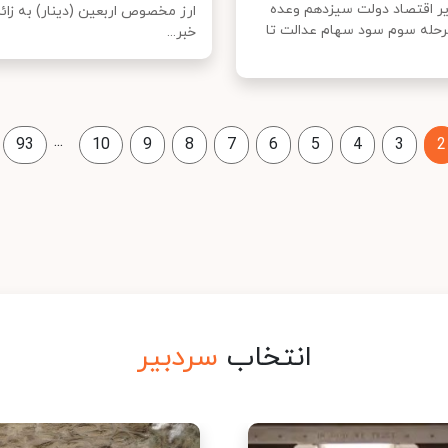
یر اقتصاد دولت سیزدهم وعده
ارز مخصوص اربعین (دینار) به زائرا
مرحله سوم سود سهام عدالت تا
خبر...
...
93
10
9
8
7
6
5
4
3
2
انتخاب
سردبیر