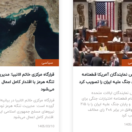
ی
سیاسی
 از نهایی شدن توافق با ایران
مجلس نمایندگان آمریکا قطعنا
اد؛ رفع فوری محاصره دریایی
پایان جنگ علیه ایران را تصویب 
ا
مجلس نمایندگان ایالات متحده
سرانجام قطعنامه اختیارات جنگی بر
د ترامپ رئیس جمهور آمریکا پس
تو
جنگ علیه ایران اعلام کرد که
رای موافق در برابر ۲۰۸ رای مخالف
تصویب کرد.
1405
1405/03/14