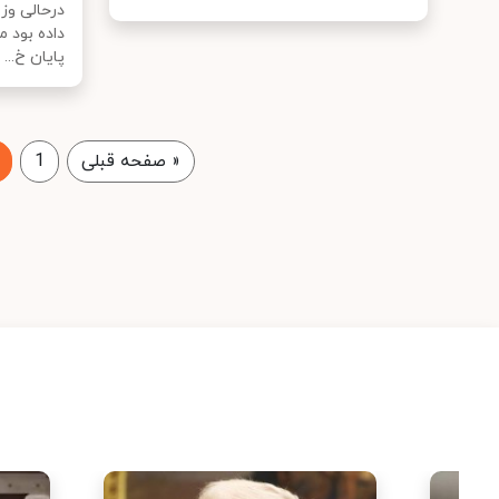
درحالی وز
داده بود 
پایان خ...
«
صفحه قبلی
1