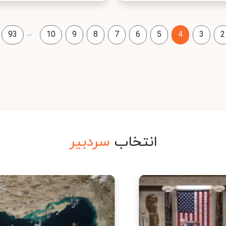
...
93
10
9
8
7
6
5
4
3
2
انتخاب
سردبیر