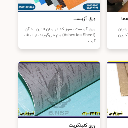
‌ها
ورق آزبست
انیان
ورق آزبست نسوز که در زبان لاتین به آن
آخرین
(Asbestos Sheet) هم می‌گویند، از الیاف
آزب...
ورق کلینگریت