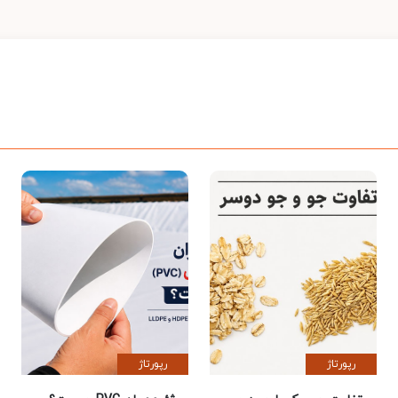
رپورتاژ
رپورتاژ