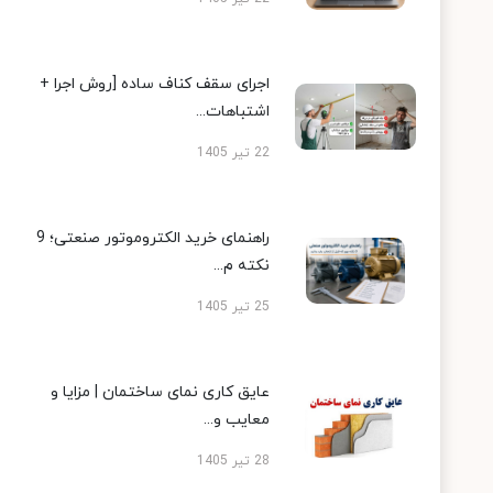
اجرای سقف کناف ساده [روش اجرا +
اشتباهات...
22 تیر 1405
راهنمای خرید الکتروموتور صنعتی؛ 9
نکته م...
25 تیر 1405
عایق کاری نمای ساختمان | مزایا و
معایب و...
28 تیر 1405