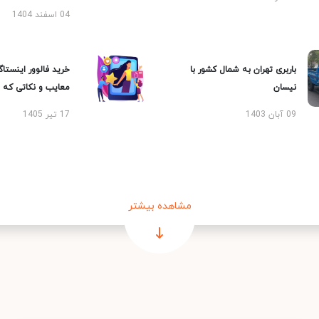
04 اسفند 1404
باربری تهران به شمال کشور با
خرید فالوور اینستاگر
نیسان
معایب و نکاتی که با
09 آبان 1403
17 تیر 1405
مشاهده بیشتر