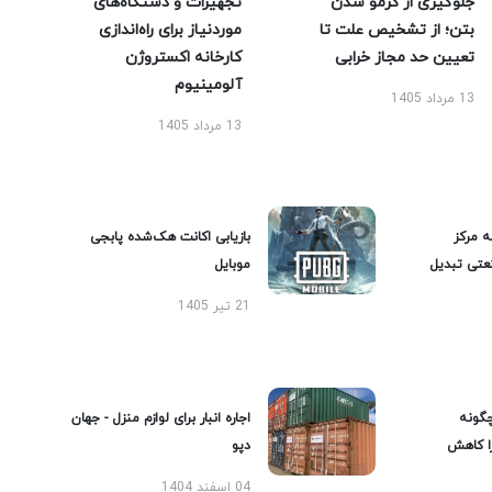
جلوگیری از کرمو شدن
تجهیزات و دستگاه‌های
بتن؛ از تشخیص علت تا
موردنیاز برای راه‌اندازی
تعیین حد مجاز خرابی
کارخانه اکستروژن
آلومینیوم
13 مرداد 1405
13 مرداد 1405
ه مرکز
بازیابی اکانت هک‌شده پابجی
عتی تبدیل
موبایل
21 تیر 1405
گونه
اجاره انبار برای لوازم منزل - جهان
را کاهش
دپو
04 اسفند 1404