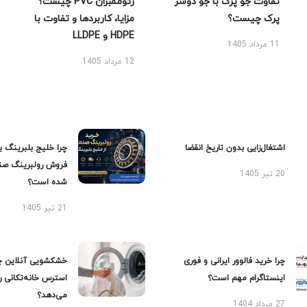
تفاوت جو پرک با جو دوسر
ژئوممبران PVC چیست؟
پرک چیست؟
مزایا، کاربردها و تفاوت با
HDPE و LLDPE
11 مرداد 1405
12 مرداد 1405
اشتغال‌زایی بدون تاریخ انقضا
چرا خلیج بلبرینگ ب
فروش رولبرینگ صن
20 تیر 1405
شده است؟
21 تیر 1405
چرا خرید فالوور ایرانی و فوری
خشکشویی آنلاین چ
اینستاگرام مهم است؟
استرس خانه‌تکانی 
می‌دهد؟
27 مرداد 1404