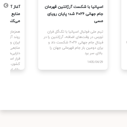
یت
اسپانیا با شکست آرژانتین قهرمان
آغاز آزا
جام جهانی ۲۰۲۶ شد؛ پایان رویای
منابع ج
مسی
می‌کند؟
ای
تیم ملی فوتبال اسپانیا با تک‌گل فران
همزمان با
سط
تورس در وقت‌های اضافه، آرژانتین را در
روند آزا
ن با
فینال جام جهانی ۲۰۲۶ شکست داد و
ایران وا
برای دومین بار جام قهرمانی جهان را
منابعی ک
بالای سر برد.
دارایی‌ه
قرار است
1405/04/29
کشور، تس
بازار ارز کمک کنند.
405/04/02