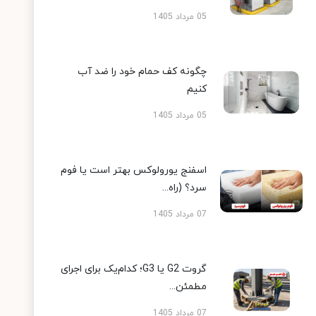
05 مرداد 1405
چگونه کف حمام خود را ضد آب
کنیم
05 مرداد 1405
اسفنج یورولوکس بهتر است یا فوم
سرد؟ (راه...
07 مرداد 1405
گروت G2 یا G3؛ کدام‌یک برای اجرای
مطمئن...
07 مرداد 1405