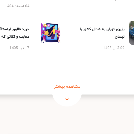
04 اسفند 1404
باربری تهران به شمال کشور با
خرید فالوور اینستاگر
نیسان
معایب و نکاتی که با
09 آبان 1403
17 تیر 1405
مشاهده بیشتر