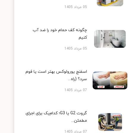
05 مرداد 1405
چگونه کف حمام خود را ضد آب
کنیم
05 مرداد 1405
اسفنج یورولوکس بهتر است یا فوم
سرد؟ (راه...
07 مرداد 1405
گروت G2 یا G3؛ کدام‌یک برای اجرای
مطمئن...
07 مرداد 1405