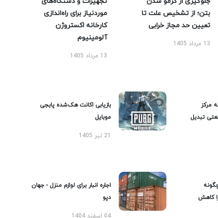
جلوگیری از کرمو شدن
تجهیزات و دستگاه‌های
بتن؛ از تشخیص علت تا
موردنیاز برای راه‌اندازی
تعیین حد مجاز خرابی
کارخانه اکستروژن
آلومینیوم
13 مرداد 1405
13 مرداد 1405
ه مرکز
بازیابی اکانت هک‌شده پابجی
عتی تبدیل
موبایل
21 تیر 1405
گونه
اجاره انبار برای لوازم منزل - جهان
را کاهش
دپو
04 اسفند 1404