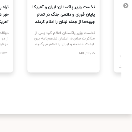
ن؛
نخست وزیر پاکستان: ایران و آمریکا
ترامپ
د کمک
پایان فوری و دائمی جنگ در تمام
خبر د
جبهه‌ها از جمله لبنان را اعلام کردند
آمریک
‌آباد،
نخست وزیر پاکستان اعلام کرد: پس از
دونال
ودشده
مذاکرات فشرده، امضای تفاهم‌نامه بین
از دو 
است؛
ایالات متحده و ایران را اعلام می‌کنیم.
توافق با ایران اکنون کامل شده است.
 جزو
/03/25
1405/03/25
‌شوند و
زی
 مدیریت