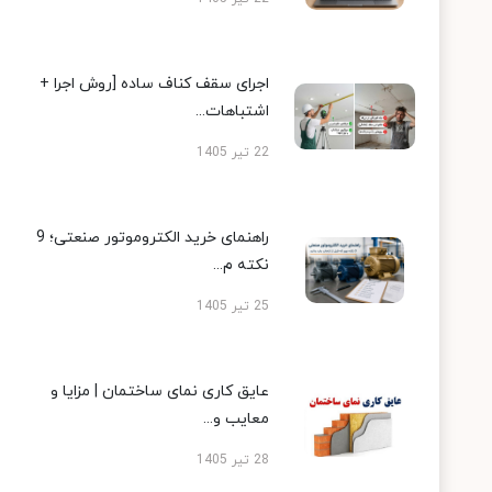
اجرای سقف کناف ساده [روش اجرا +
اشتباهات...
22 تیر 1405
راهنمای خرید الکتروموتور صنعتی؛ 9
نکته م...
25 تیر 1405
عایق کاری نمای ساختمان | مزایا و
معایب و...
28 تیر 1405