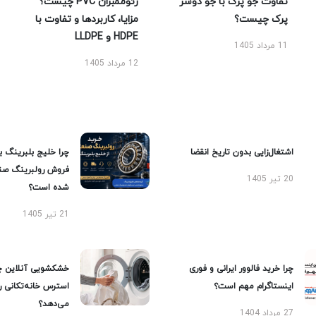
تفاوت جو پرک با جو دوسر
ژئوممبران PVC چیست؟
پرک چیست؟
مزایا، کاربردها و تفاوت با
HDPE و LLDPE
11 مرداد 1405
12 مرداد 1405
اشتغال‌زایی بدون تاریخ انقضا
چرا خلیج بلبرینگ ب
فروش رولبرینگ صن
20 تیر 1405
شده است؟
21 تیر 1405
چرا خرید فالوور ایرانی و فوری
خشکشویی آنلاین چ
اینستاگرام مهم است؟
استرس خانه‌تکانی 
می‌دهد؟
27 مرداد 1404