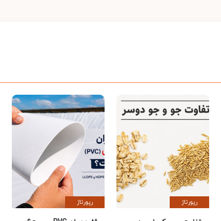
رپورتاژ
رپورتاژ