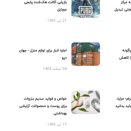
ه مرکز
بازیابی اکانت هک‌شده پابجی
عتی تبدیل
موبایل
21 تیر 1405
گونه
اجاره انبار برای لوازم منزل - جهان
را کاهش
دپو
04 اسفند 1404
ام؛ مزایا،
خواص و فواید سدیم بنزوات
ید بدانید
برای پوست و محصولات آرایشی
بهداشتی
17 تیر 1405