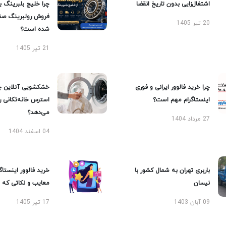
اشتغال‌زایی بدون تاریخ انقضا
چرا خلیج بلبرینگ ب
فروش رولبرینگ صن
20 تیر 1405
شده است؟
21 تیر 1405
چرا خرید فالوور ایرانی و فوری
خشکشویی آنلاین چ
اینستاگرام مهم است؟
استرس خانه‌تکانی 
می‌دهد؟
27 مرداد 1404
04 اسفند 1404
باربری تهران به شمال کشور با
خرید فالوور اینستاگر
نیسان
معایب و نکاتی که با
09 آبان 1403
17 تیر 1405