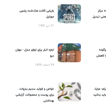
ه مرکز
بازیابی اکانت هک‌شده پابجی
عتی تبدیل
موبایل
21 تیر 1405
گونه
اجاره انبار برای لوازم منزل - جهان
را کاهش
دپو
04 اسفند 1404
ام؛ مزایا،
خواص و فواید سدیم بنزوات
ید بدانید
برای پوست و محصولات آرایشی
بهداشتی