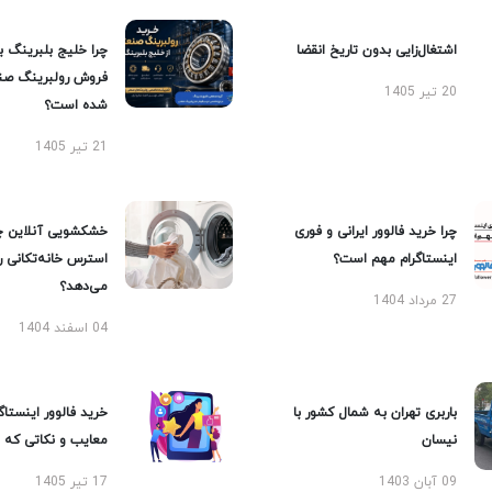
اشتغال‌زایی بدون تاریخ انقضا
چرا خلیج بلبرینگ ب
فروش رولبرینگ صن
20 تیر 1405
شده است؟
21 تیر 1405
چرا خرید فالوور ایرانی و فوری
خشکشویی آنلاین چ
اینستاگرام مهم است؟
استرس خانه‌تکانی 
می‌دهد؟
27 مرداد 1404
04 اسفند 1404
باربری تهران به شمال کشور با
خرید فالوور اینستاگر
نیسان
معایب و نکاتی که با
09 آبان 1403
17 تیر 1405