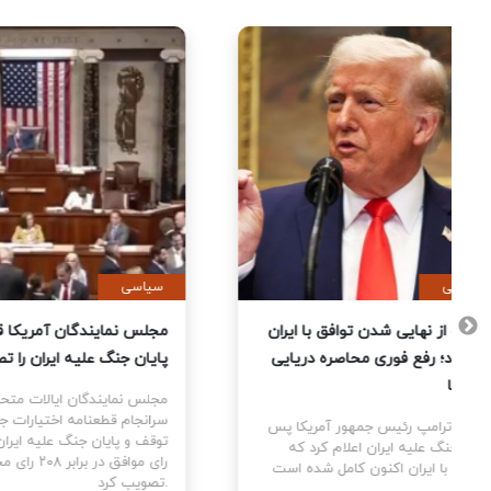
سیاسی
سیاس
 آمریکا
ترامپ از نهایی شدن توافق با ایران
مجلس 
تمام
خبر داد؛ رفع فوری محاصره دریایی
پایان
 کردند
آمریکا
مجلس 
سرانج
 پس از
دونالد ترامپ رئیس جمهور آمریکا پس
مه بین
از دو جنگ علیه ایران اعلام کرد که
توافق با ایران اکنون کامل شده است.
تصویب کرد.