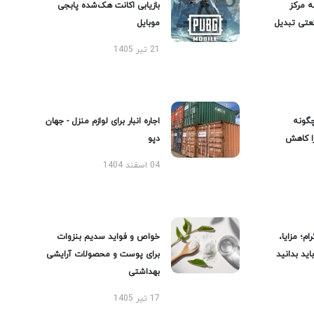
ه مرکز
بازیابی اکانت هک‌شده پابجی
عتی تبدیل
موبایل
21 تیر 1405
گونه
اجاره انبار برای لوازم منزل - جهان
را کاهش
دپو
04 اسفند 1404
ام؛ مزایا،
خواص و فواید سدیم بنزوات
ید بدانید
برای پوست و محصولات آرایشی
بهداشتی
17 تیر 1405