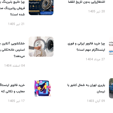
اشتغال‌زایی بدون تاریخ انقضا
چرا خلیج بلبرینگ ب
فروش رولبرینگ صن
20 تیر 1405
شده است؟
21 تیر 1405
چرا خرید فالوور ایرانی و فوری
خشکشویی آنلاین چ
اینستاگرام مهم است؟
استرس خانه‌تکانی 
می‌دهد؟
27 مرداد 1404
04 اسفند 1404
باربری تهران به شمال کشور با
خرید فالوور اینستاگر
نیسان
معایب و نکاتی که با
09 آبان 1403
17 تیر 1405