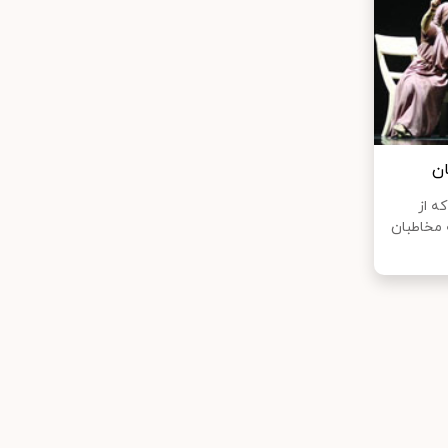
ان
ه از
 مخاطبان