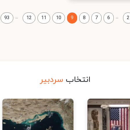
...
...
93
12
11
10
9
8
7
6
2
انتخاب
سردبیر