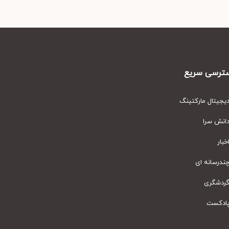
رسی سریع
یتال مارکتینگ
نش سرا
ار
رسانه ای
دشگری
دکست