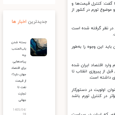
گفت: کنترل قیمت‌ها و
موضوع تورم در کشور از
جدیدترین
اخبار ها
لید و اشتغال در نظر گرفته شده است
بسته شدن
ید این وجوه را به‌طور
باب‌المندب
چه
پیامدهایی
دیک به ۵۰ سال است که تورم وارد اقتصاد ایران شده
برای اقتصاد
ان یکی از اقتصادهای تورمی دنیاست که از ۱۰ سال قبل از پیروزی انقلاب تا
جهان دارد؟؛
از قیمت
نفت تا
ان اولویت در دستورکار
تجارت
 در کنترل تورم باشد
جهانی
1405/04/
ر که ایران در سیاست
28