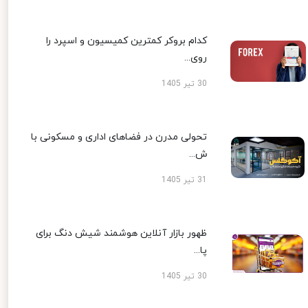
کدام بروکر کمترین کمیسیون و اسپرد را
روی...
30 تیر 1405
تحولی مدرن در فضاهای اداری و مسکونی با
ش...
31 تیر 1405
ظهور بازار آنلاین هوشمند شیش دنگ برای
پا...
30 تیر 1405